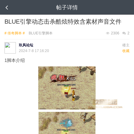
帖子详情
BLUE引擎动态击杀酷炫特效含素材声音文件
# 传奇脚本 #
BLUE引擎脚本
2306
2
玖风论坛
楼主
2024-7-8 17:16:20
收藏
1
脚本介绍