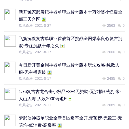
新开独家武庚纪神器单职业传奇版本十万沙奖小怪爆全
部三天合区
玖风论坛
2021-8-27
2563
0
飞扬沉默复古单职业首战首区挑战全网爆率良心复古沉
默·专注沉默十年之久
玖风论坛
2021-8-17
2600
0
今日新开黄金周神器单职业传奇版本玩法攻略-纯散人
服-无主播家族
玖风论坛
2021-8-17
2485
0
1.76复古古龙合击小极品+3+4无赞助-无沙捐-0充打米-
人山人海-人没2000请退F
玖风论坛
2021-5-11
2689
0
梦武侠神器单职业全新首区爆率全开.无顶榜-无骰王-无
暗坑-低消费-高爆率