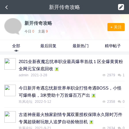
新开传奇攻略
新开传奇攻略
+ 关注
今日
0
主题
9
全部
最后回复
最新热门
精华帖子
2021全新夜魔忘忧单职业最高爆率首战１区全爆黄黄粉
全网元宝保底回收
admin
2021-3-28
2979
1
今日新开奇遇忘忧新世界单职业打怪奇遇BOSS，小怪
可爆终极，3米赞助十万首爆百万产出
玖风论坛
2022-5-12
2358
0
古道神座最火独家剧情专属双重授权保障永久限时万件
专属超级耐玩散人追梦自动捡物挂机
玖风论坛
2021-9-21
2634
0