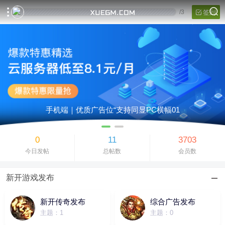
/
3
签到
手机端｜优质广告位“支持同显PC横幅01
0
11
3703
今日发帖
总帖数
会员数
新开游戏发布
新开传奇发布
综合广告发布
主题：1
主题：0