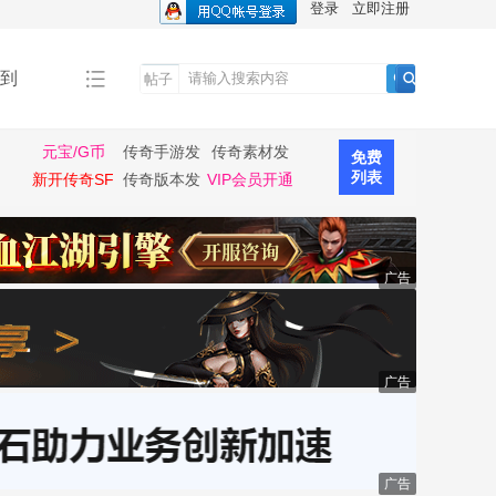
登录
立即注册
到
帖子
搜
索
元宝/G币
传奇手游发
传奇素材发
免费
布
布
列表
新开传奇SF
传奇版本发
VIP会员开通
布
广告
广告
广告