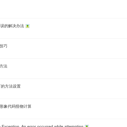
me错误的解决办法
技巧
方法
丁的方法设置
C形象代码怪物计算
eption, An error occurred while attempting