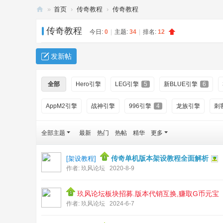
»
首页
›
传奇教程
›
传奇教程
传
传奇教程
今日:
0
|
主题:
34
|
排名:
12
奇
单
发新帖
机
下
全部
Hero引擎
LEG引擎
5
新BLUE引擎
6
载
AppM2引擎
战神引擎
996引擎
4
龙族引擎
刺
_
传
全部主题
最新
热门
热帖
精华
更多
奇
服
传奇单机版本架设教程全面解析
[
架设教程
]
务
作者:
玖风论坛
2020-8-9
端
玖风论坛板块招募.版本代销互换,赚取G币元宝
-
作者:
玖风论坛
2024-6-7
玖