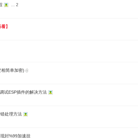
程
...
2
必看】
变相简单加密)
调试ESP插件的解决方法
me报错处理方法
可实现封%99加速挂