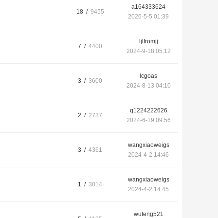
a164333624
18 /
9455
2026-5-5 01:39
ljlfromjj
7 /
4400
2024-9-18 05:12
lcgoas
3 /
3600
2024-8-13 04:10
q1224222626
2 /
2737
2024-6-19 09:56
wangxiaoweigs
3 /
4361
2024-4-2 14:46
wangxiaoweigs
1 /
3014
2024-4-2 14:45
wufeng521