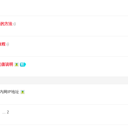
币的方法
教程
充值说明
内网IP地址
...
2