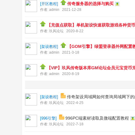
风
传奇服务器的选择与购买
[
开区教程
]
作者:
admin
2021-12-28
传
奇
【充值点获取】单机架设快速获取游戏各种货
版
作者:
玖风论坛
2020-8-22
本
库
【GOM引擎】绿盟登录器外网配置
[
架设教程
]
作者:
admin
2021-3-18
-
G
【VIP】玖风传奇版本库GM论坛会员元宝货币
M
作者:
admin
2020-8-19
论
坛
传奇架设局域网如何查询局域网下的
[
架设教程
]
-
作者:
玖风论坛
2022-4-25
X
ue
996PC端素材读取及微端配置教程
[
996引擎
]
g
作者:
玖风论坛
2022-7-18
m.