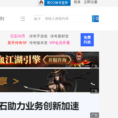
登录
立即注册
到
帖子
搜
索
元宝/G币
传奇手游发
传奇素材发
免费
布
布
列表
新开传奇SF
传奇版本发
VIP会员开通
布
广告
广告
广告