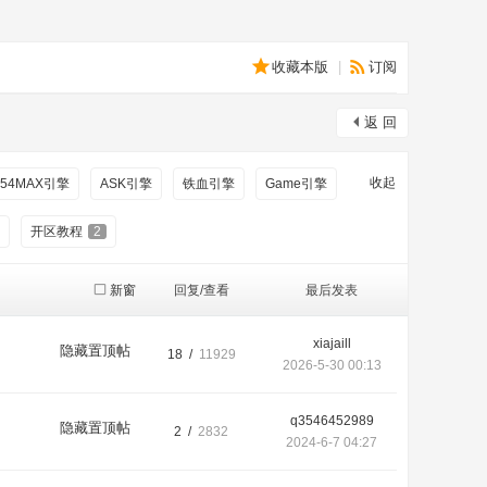
收藏本版
|
订阅
返 回
收起
54MAX引擎
ASK引擎
铁血引擎
Game引擎
开区教程
2
新窗
回复/查看
最后发表
xiajaill
隐藏置顶帖
18 /
11929
2026-5-30 00:13
q3546452989
隐藏置顶帖
2 /
2832
2024-6-7 04:27