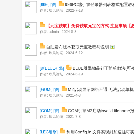
996PC端引擎登录器列表格式配置教
[
996引擎
]
co
作者:
玖风论坛
2022-7-18
m
【元宝获取】免费获取元宝的方式.注意事项【
作者:
admin
2024-5-3
自助发布版本获取元宝教程与说明
作者:
玖风论坛
2024-6-12
BLUE引擎物品补丁简单做法(可
[
新BLUE引擎
]
作者:
玖风论坛
2024-6-19
M2启动显示网络不通.无法启动单机
[
GOM引擎
]
作者:
玖风论坛
2021-4-8
GOM引擎M2启动invalid filena
[
GOM引擎
]
作者:
玖风论坛
2021-7-8
利用Config.ini文件实现封加速挂
[
LEG引擎
]