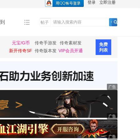
登录
立即注册
到
帖子
搜
索
元宝/G币
传奇手游发
传奇素材发
免费
布
布
列表
新开传奇SF
传奇版本发
VIP会员开通
布
广告
广告
广告