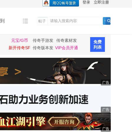
登录
立即注册
到
帖子
搜
索
元宝/G币
传奇手游发
传奇素材发
免费
布
布
列表
新开传奇SF
传奇版本发
VIP会员开通
布
广告
广告
广告