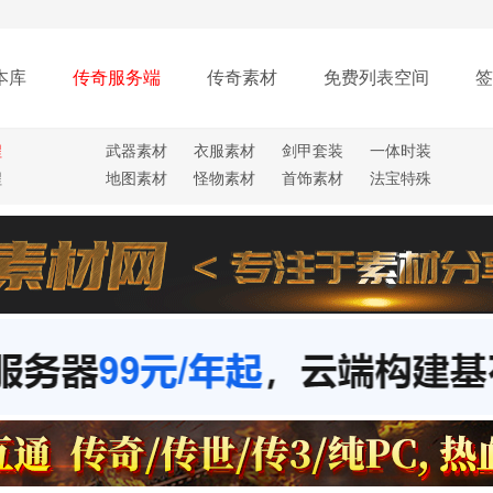
本库
传奇服务端
传奇素材
免费列表空间
签
程
武器素材
衣服素材
剑甲套装
一体时装
程
地图素材
怪物素材
首饰素材
法宝特殊