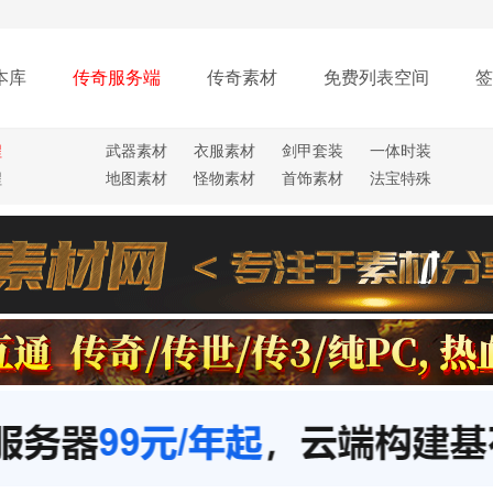
本库
传奇服务端
传奇素材
免费列表空间
签
程
武器素材
衣服素材
剑甲套装
一体时装
程
地图素材
怪物素材
首饰素材
法宝特殊