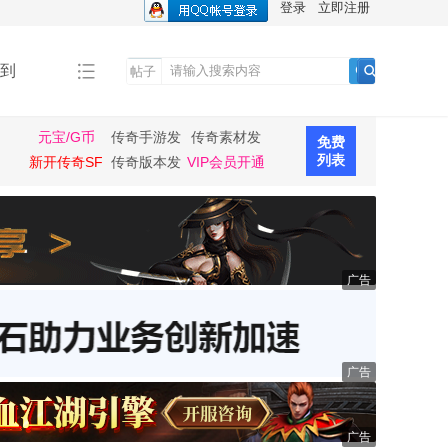
登录
立即注册
到
帖子
搜
索
元宝/G币
传奇手游发
传奇素材发
免费
布
布
列表
新开传奇SF
传奇版本发
VIP会员开通
布
广告
广告
广告