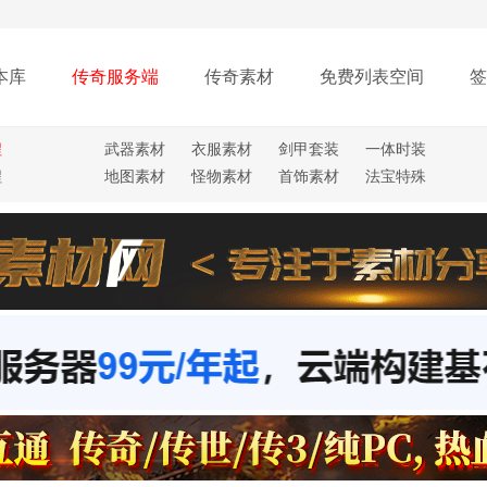
本库
传奇服务端
传奇素材
免费列表空间
签
程
武器素材
衣服素材
剑甲套装
一体时装
程
地图素材
怪物素材
首饰素材
法宝特殊