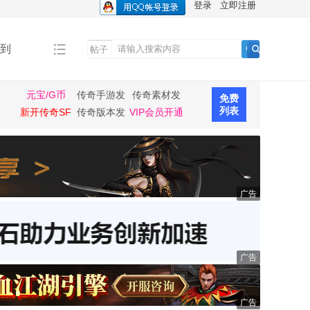
登录
立即注册
到
帖子
搜
索
元宝/G币
传奇手游发
传奇素材发
免费
布
布
列表
新开传奇SF
传奇版本发
VIP会员开通
布
广告
广告
广告