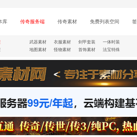
本库
传奇服务端
传奇素材
免费列表空间
签
程
武器素材
衣服素材
剑甲套装
一体时装
程
地图素材
怪物素材
首饰素材
法宝特殊