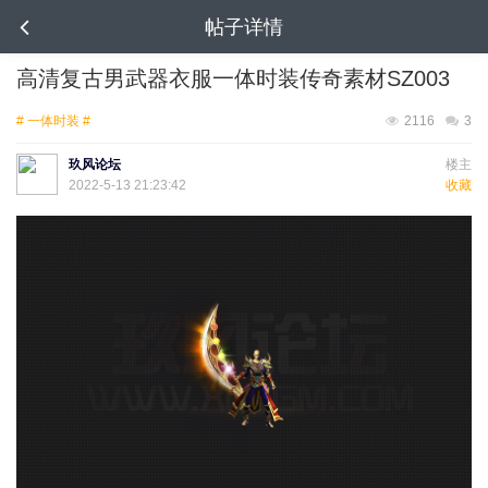
帖子详情
高清复古男武器衣服一体时装传奇素材SZ003
# 一体时装 #
2116
3
玖风论坛
楼主
2022-5-13 21:23:42
收藏