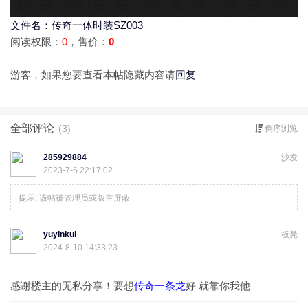
文件名：传奇一体时装SZ003
阅读权限：
0
，售价：
0
游客，如果您要查看本帖隐藏内容请
回复
全部评论
(3)
倒序浏览
285929884
沙发
2023-7-6 22:17:02
提示:
该帖被管理员或版主屏蔽
yuyinkui
板凳
2024-8-10 14:33:23
感谢楼主的无私分享！要想
传奇一条龙
好 就靠你我他