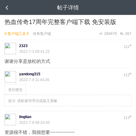
帖子详情
热血传奇17周年完整客户端下载 免安装版
# 客户端工具 #
传奇客户端
268470
267
2323
#
111
2022-7-3 00:41:22
谢谢分享是放松的方式
yandong315
#
112
2022-7-4 11:44:35
受到警告
提示:
该帖被管理员或版主屏蔽
linglian
#
113
2022-7-9 06:24:45
资源很不错，我很想要~~~~~~~~~