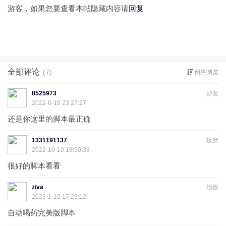
游客，如果您要查看本帖隐藏内容请
回复
全部评论
(7)
倒序浏览
8525973
沙发
2022-6-19 23:27:27
还是你这里的脚本最正确
1331191137
板凳
2022-10-10 18:50:33
很好的脚本看看
ziva
地板
2023-1-10 17:29:12
自动喝药完美版脚本