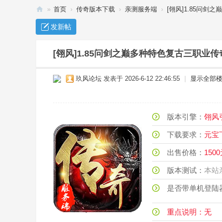
»
首页
›
传奇版本下载
›
亲测服务端
›
[翎风]1.85问剑
传
发新帖
奇
单
[翎风]1.85问剑之巅多种特色复古三职业
机
玖风论坛
发表于 2026-6-12 22:46:55
|
显示全部
下
载
_
版本引擎：
翎
传
下载要求：
元
奇
出售价格：
150
服
务
版本测试：
本
端
是否带单机登陆
-
玖
重点说明：无