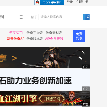
登录
立即注册
到
帖子
搜
索
元宝/G币
传奇手游发
传奇素材发
免费
布
布
列表
新开传奇SF
传奇版本发
VIP会员开通
布
广告
广告
广告