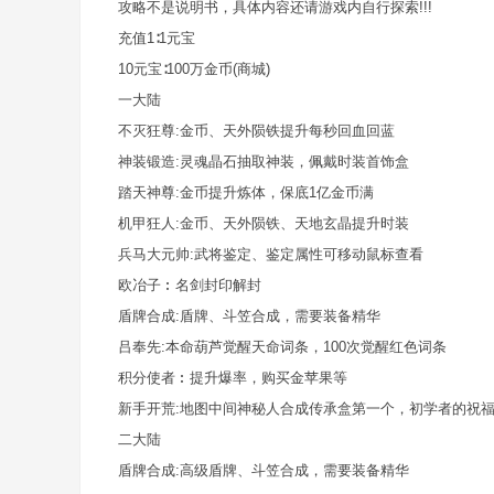
攻略不是说明书，具体内容还请游戏内自行探索!!!
co
充值1∶1元宝
m
10元宝∶100万金币(商城)
一大陆
不灭狂尊:金币、天外陨铁提升每秒回血回蓝
神装锻造:灵魂晶石抽取神装，佩戴时装首饰盒
踏天神尊:金币提升炼体，保底1亿金币满
机甲狂人:金币、天外陨铁、天地玄晶提升时装
兵马大元帅:武将鉴定、鉴定属性可移动鼠标查看
欧冶子︰名剑封印解封
盾牌合成:盾牌、斗笠合成，需要装备精华
吕奉先:本命葫芦觉醒天命词条，100次觉醒红色词条
积分使者︰提升爆率，购买金苹果等
新手开荒:地图中间神秘人合成传承盒第一个，初学者的祝
二大陆
盾牌合成:高级盾牌、斗笠合成，需要装备精华