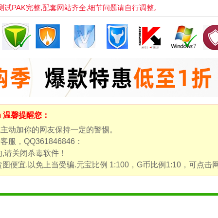
PAK完整,配套网站齐全,细节问题请自行调整。
om 温馨提醒您：
或主动加你的网友保持一定的警惕。
，QQ361846846：
的,请关闭杀毒软件！
图便宜.以免上当受骗.元宝比例 1:100，G币比例1:10，可