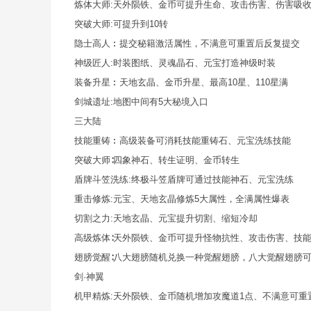
炼体大师:天外陨铁、金币可提升生命、攻击伤害、伤害吸
突破大师:可提升到10转
隐士高人︰提交秘籍激活属性，不满意可重置后反复提交
神级匠人:时装图纸、灵魂晶石、元宝打造神级时装
装备升星︰天地玄晶、金币升星、最高10星、110星满
剑城遗址:地图中间有5大秘境入口
三大陆
技能重铸︰高级装备可消耗技能重铸石、元宝洗练技能
突破大师∶四象神石、转生证明、金币转生
盾牌斗笠洗练:终极斗笠盾牌可通过技能神石、元宝洗练
重击修炼:元宝、天地玄晶修炼5大属性，全满属性爆表
切割之力:天地玄晶、元宝提升切割、缩短冷却
高级炼体∶天外陨铁、金币可提升怪物抗性、攻击伤害、技
翅膀觉醒∶八大翅膀随机兑换一种觉醒翅膀，八大觉醒翅膀
剑·神翼
机甲精炼:天外陨铁、金币随机增加攻魔道1点、不满意可重