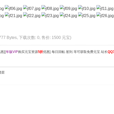
777 Bytes, 下载次数: 0, 售价: 1500 元宝)
惠][
年版VIP
购买元宝资源
5折
优惠].每日回帖.签到.等可获取免费元宝.站长
QQ3
楼层