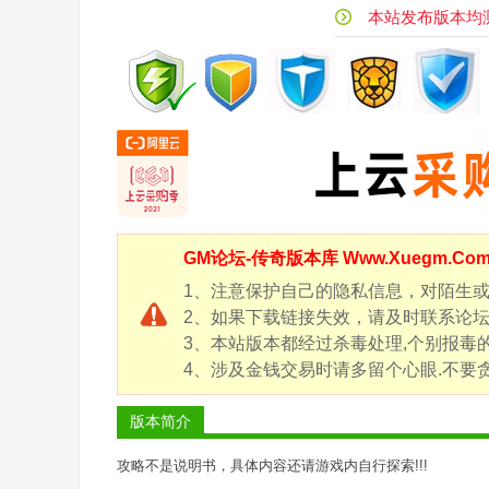
风
本站发布版本均测试
传
奇
版
本
库
-
G
GM论坛-
传奇版本库
Www.Xuegm.C
M
论
1、注意保护自己的隐私信息，对陌生
2、如果下载链接失效，请及时联系论坛客服
坛
3、本站版本都经过杀毒处理,个别报毒
-
4、涉及金钱交易时请多留个心眼.不要贪
X
ue
版本简介
g
攻略不是说明书，具体内容还请游戏内自行探索!!!
m.