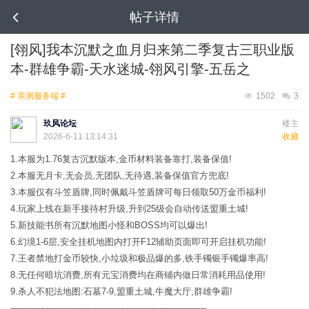
帖子详情
[翎风]我本沉默之血月归来第二季复古三职业版
本-群雄争霸-天水迷城-翎风引擎-五岳之
# 亲测服务端 #
1502
3
玖风论坛
楼主
2026-6-11 13:14:31
收藏
1.本服为1.76复古沉默版本,金币材料装备靠打,装备保值!
2.本服无月卡,无会员,无团队,无待遇,装备保值官方兜底!
3.本服仅有斗笠盾牌,同时佩戴斗笠盾牌可每日领取50万金币福利!
4.玩家上线在新手接待村升级,升到25级会自动传送盟重土城!
5.新技能书所有沉默地图小怪和BOSS均可以爆出!
6.幻境1-6层,安全挂机地图内打开F12辅助页面即可开启挂机功能!
7.王者禁地打金币较快,小垃圾和极品爆的多,铁手镯银手镯爆率高!
8.无任何暗坑消费,所有元宝消费均在商铺内做日常消耗用品使用!
9.杀人不犯法地图:石墓7-9,盟重土城,牛魔大厅,群雄争霸!
-----------------------------------------------------------------------