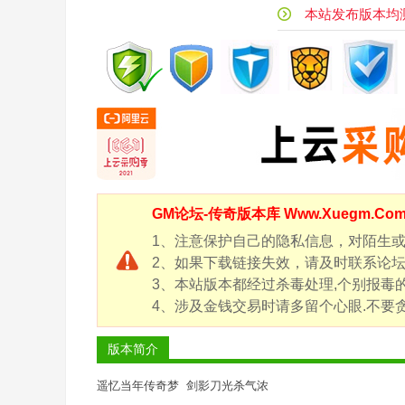
风
本站发布版本均测试
传
奇
版
本
库
-
G
GM论坛-
传奇版本库
Www.Xuegm.C
M
论
1、注意保护自己的隐私信息，对陌生
2、如果下载链接失效，请及时联系论坛客服
坛
3、本站版本都经过杀毒处理,个别报毒
-
4、涉及金钱交易时请多留个心眼.不要贪
X
ue
版本简介
g
遥忆当年传奇梦 剑影刀光杀气浓
m.