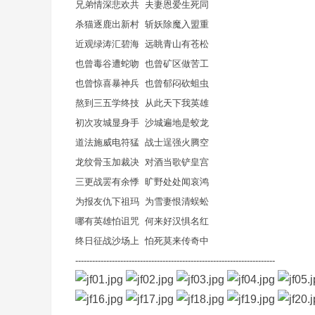
兄弟情深悲欢共 夫妻恩爱生死同
co
杀猫逐鹿出新村 斩妖除魔入盟重
m
近观绿涛汇碧海 远眺青山有苍松
也曾毒谷遭蛇吻 也曾矿区做苦工
也曾惊喜暴神兵 也曾郁闷砍蛆虫
熬到三五学终技 从此天下我英雄
初次攻城显身手 沙城遍地是蛟龙
道法施威电符猛 战士逞强火腾空
龙纹骨玉加裁决 对酒当歌铲皇宫
三更战罢有余悸 旷野处处闻哀鸿
为报友仇下祖玛 为雪妻恨清蜈蚣
哪有英雄怕诅咒 何来好汉惧名红
终日征战沙场上 怕死莫来传奇中
-----------------------------------------------------------------------