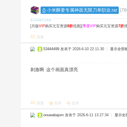
小米酥妻专属神器无限刀单职业.rar
(7
[月版
VIP
购买元宝资源
8折
优惠][
季度VIP
购买元宝资源
7折
优
回复
53444499
发表于 2026-6-10 22:11:30
|
显示全部
刺激啊 这个画面真漂亮
回复
支持
反对
onuwabajom
发表于 2026-6-11 13:27:34
|
显示全