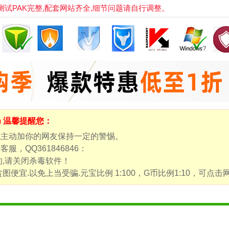
PAK完整,配套网站齐全,细节问题请自行调整。
om 温馨提醒您：
或主动加你的网友保持一定的警惕。
，QQ361846846：
的,请关闭杀毒软件！
图便宜.以免上当受骗.元宝比例 1:100，G币比例1:10，可