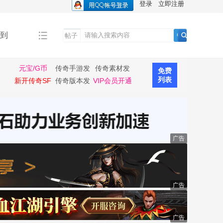
登录
立即注册
到
帖子
搜
索
元宝/G币
传奇手游发
传奇素材发
免费
布
布
列表
新开传奇SF
传奇版本发
VIP会员开通
布
广告
广告
广告