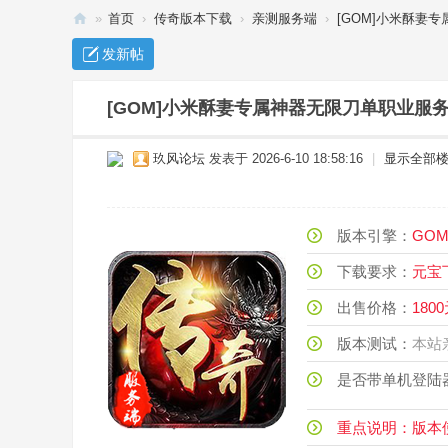
»
首页
›
传奇版本下载
›
亲测服务端
›
[GOM]小米酥妻专
传
发新帖
奇
单
[GOM]小米酥妻专属神器无限刀单职业服务
机
玖风论坛
发表于 2026-6-10 18:58:16
|
显示全部
下
载
_
版本引擎：
G
传
下载要求：
元
奇
出售价格：
180
服
务
版本测试：
本
端
是否带单机登陆
-
玖
重点说明：版本使