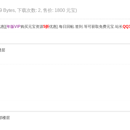
69 Bytes, 下载次数: 2, 售价: 1800 元宝)
惠][
年版VIP
购买元宝资源
5折
优惠].每日回帖.签到.等可获取免费元宝.站长
QQ3
楼层
部楼层