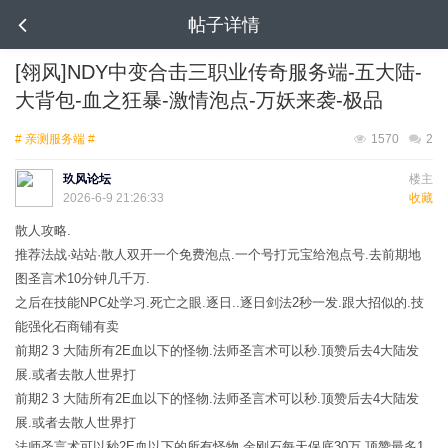
帖子详情
[翎风]NDY中变合击三职业传奇服务端-五大陆-
大背包-血之狂暴-激情泡点-万妖来袭-极品
# 亲测服务端 #
1570
2
玖风论坛
楼主
2026-6-9 21:26:33
收藏
散人攻略.
推荐法战·站站·散人双开一个免费泡点.一个号打元宝给泡点号.去前期地
图圣言术10分钟几千万.
之后在技能NPC处学习.死亡之眼.逐日..逐日剑法2秒一发.跟大招似的.技
能强化石商铺有卖
前期2 3 大陆所有2E血以下的怪物.法师圣言术可以秒.顶赞后去4大陆发
展.或者去散人世界打
前期2 3 大陆所有2E血以下的怪物.法师圣言术可以秒.顶赞后去4大陆发
展.或者去散人世界打
法师圣言术可以秒2E血以下的所有怪物.金刚石每天保底30万.顶赞最多1