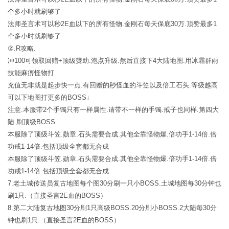
个多小时就刷够了
法师圣言术可以秒2E血以下的所有怪物.金刚石每天保底30万.顶赞最多1
个多小时就刷够了
②.R攻略.
冲100可领取回赠+顶级赞助.泡点升级.然后直接下4大陆地图.用冰霜群雨
技能麻痹怪物打
充值无非就是起步快一点.有回赠的秒怪血的斗笠以及倍工石头.等级越高
可以下地图打更多的BOSS↓
注意.本服带2个手镯只有一样属性.请带不一样的手镯.戒子也同样.第四大
陆.刷顶级BOSS
本服除了顶级斗笠.勋章.石头需要合成.其他全靠怪物爆.倍功手1-14倍.倍
功戒1-14倍.包括顶级全套都无合成
本服除了顶级斗笠.勋章.石头需要合成.其他全靠怪物爆.倍功手1-14倍.倍
功戒1-14倍.包括顶级全套都无合成
7.老土城传送员复古地图每个图30分刷一只小BOSS.土城地图每30分钟也
刷1只.（直接圣言2E血的BOSS）
8.第二大陆复古地图30分刷1只高级BOSS.20分刷小BOSS.2大陆每30分
钟也刷1只.（直接圣言2E血的BOSS）