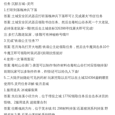
任务:沉默古城--灵窍
1.打听到落魄神兵'下落
答案:土城安全区武器店打听落魄神兵下落即可⒉完成屠夫'书信'任务
答案:土城安全区武器店领取书信任务。然后去毒蛇山谷杀死一个大老鼠,
必掉落老鼠屎一颗!然后去土城坐标326398寻找屠夫即可完成!
注:多打几颗老鼠屎，l多颗可有神秘称号哦!!!
3.完成"铁扇公主'任务??
答案:苍月海岛打开大地图:铁扇公主处领取任务，然后去牛魔洞击杀10个
牛魔王即可领取时装武器!(前期抗怪挺好
4.使用一次'暴雨梨花’
答案:毒蛇山谷唐门·唐莲可以制作!制作材料在毒蛇山谷打对应怪物掉落!
前期玩家可以多制作炸单，炸怪l还可以给仇人下蛊!
5.二大陆开始随处可见的药材:玩家挖取以后可以在土城324394扁鹤哪里
使用!5.灵窍任务详解:银月圣城
1.服用道具:冰城爆裂果
答案:先往洛溪小径方向，位于埋役之城:17792领取任务后去击杀冰宫的
怪物。2服用道具:超能量合剂
答案:往断魂岗方向，位于芙水镇:81 298材料掉落∶石墓猪洞系列掉落:野
猪皮妖之果:石墓小溪娱蚣系列怪物