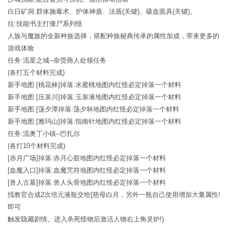
白日矿洞:群体施毒术、护体神盾、法盾(关键)、吸血面具(关键)。
往:技能书主打僵尸系列怪
人族与魔族的全新种族选择，搭配种族秘典传承的属性加成，带来更多的
游戏体验
任务:流星之城--杂货商人处领任务
(各打五个材料完成)
新手地图:[桃花林]掉落:水蜜桃地图内红怪必定掉落一个材料
新手地图:[压泉川]掉落:玉泉液地图内红怪必定掉落一个材料
新手地图:[荡夕潭掉落:荡夕杯地图内红怪必定掉落一个材料
新手地图:[雅玛山]掉落:指南针地图内红怪必定掉落一个材料
任务:流奥丁小镇--巴扎尔
(各打10个材料完成)
[赤月广场]掉落:赤月心脏地图内红怪必定掉落一个材料
[血魔入口]掉落:血魔咒符地图内红怪必定掉落一个材料
[兽人古墓]掉落:兽人头骨地图内红怪必定掉落一个材料
找教官合成2次培元液瓶交给[慈母白月，另外一瓶自己使用增加大量属性!
即可
触发隐藏剧情。进入杀死怪物后激活人物右上角灵炉!)