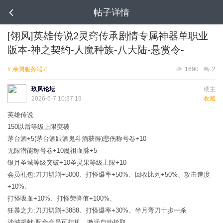
帖子详情
[翎风]英雄传说2灵窍传承剧情专属神器单职业
版本-神之契约-人魔种族-八大陆-悬赏令-
# 亲测服务端 #
1690
2
玖风论坛
楼主
2026-6-7 10:37:19
收藏
英雄传说
150以后等级上限突破
茅台酒+5(茅台酒跟酒鬼斗酒获得)悲伤称号卷+10
无限潜能称号卷+10魔祖血脉+5
银月圣城等级突破+10圣灵果等级上限+10
会员礼包:刀刀切割+5000、打怪爆率+50%、回收比列+50%、攻击速度
+10%、
打怪吸血+10%、打怪荣誉值+100%、
狂暴之力:刀刀切割+3888、打怪爆率+30%、半月弯刀十步一杀
沙城捐献:配合会员可挂机、激活自动拾取