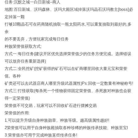
任务:沉默之城一白日新城--商人
地图:百日新城、沃玛森林、沃玛大殿区域掉落沃玛晶石沃玛教主[boss]必
定掉落一颗
打够10颗晶石可在药商随机抽取一瓶太阳药水,可以重复抽取到最好的,多
余
的不要丢弃，方便玩家完成每日任务
种族荣誉值获取方式:
方式一:每日任务(建议开区优先选择荣誉值少的任务方便完成。选择错误
可以放弃任务重新选择)
方式二:全民挖矿(挖矿获得的矿石可以在矿商哪里回收大量元宝和荣誉
值。各种
矿类还可以去武器店商人哪里升级武器属性)Ps:回收一定数量有神秘称号!
方式三:打怪获取(每杀死一个怪物获得固定荣誉值、杀死敌对种族也会获
得一定荣誉值)
荣誉值不可交易，玩家可以不回收矿石进行摆摊交易
荣誉值的作用:
1.可以提升升级自身种族勋章、种族等级。越高级属性越好!
2荣誉值可以用于自身种族殿抽取各种珍稀的种族传承技能、种族至宝l
3.荣誉值亦可用于完成种族某些传承任务!