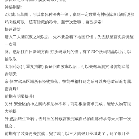
神秘剧情:
2大陆:百草园，可以拿各种酒去斗酒，赢到一定数量有神秘惊喜哦!听说那
鸡肉也可以，还有隐藏的称号。至于次数嘛，自己探索!
快速进阶
进入二大陆沉默之城以后，先不要急着下地图打怪，先去默皇宫免费觉醒
一次灵
脉。然后往白日新城方向:打沃玛系列的怪，有了20个沃玛结晶以后可以
抽取取
太阳药水(可重复抽取),保证回血效率以后，可以去驽马洞穴追切割武器:
赤明天
帝·恒古驾马区域所有怪物掉落。技能书都打到之后可以去悲啸崖追专属:
雷炎珠!
前期有明显提升!
另外:安全区的神之契约和见神不坏，前期根据需求完成，能给人物有很
大的提
升,然后转生15转，去对应的种族宫殿完成自己的血脉传承每天只有一次
机会，
前期有了装备再去挑战，完了就可以三大陆银月圣城走了，到了银月圣