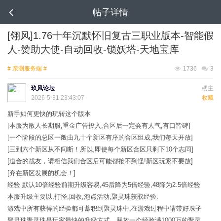
帖子详情
[翎风]1.76十年沉默怀旧复古三职业版本-智能假
人-赞助大使-自动回收-锁妖塔-天地宝库
# 亲测服务端 #
1736
3
玖风论坛
楼主
2026-5-31 23:43:07
收藏
新手如何更快的玩转这个版本
[本服为散人长期服,重金广告投入,合区后一定会有人气,有口皆碑]
[一个阶段的总区一般由九十个新区有序的合区组成,我们每天开放]
[三到六个新区从不间断！所以,即使每个新区合区只剩下10个志同]
[道合的战友，请相信我们合区后可能都抢不到怪!新区玩家不要放]
[弃在新区发展的机会！]
经验 默认10倍经验前期升级容易,45后降为5倍经验,48降为2.5倍经验
本服升级主要以.打怪,回收,泡点活动,聚灵珠获取经验.
游戏中所有获得的经验都可蓄积到聚灵珠中,在游戏过程中请带好珠子
聚灵珠聚灵珠是玩家最快的升级方式，释放一个经验满1000万的聚灵