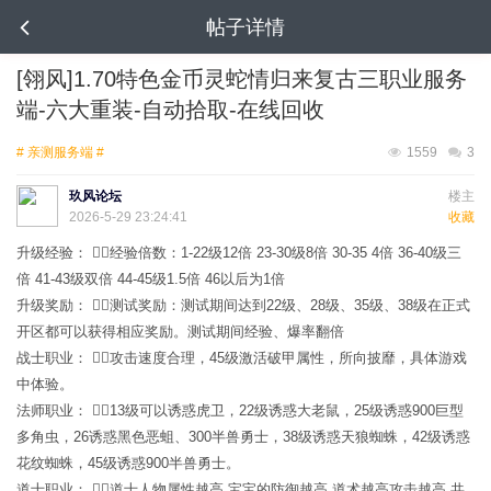
帖子详情
[翎风]1.70特色金币灵蛇情归来复古三职业服务
端-六大重装-自动拾取-在线回收
# 亲测服务端 #
1559
3
玖风论坛
楼主
2026-5-29 23:24:41
收藏
升级经验： 经验倍数：1-22级12倍 23-30级8倍 30-35 4倍 36-40级三
倍 41-43级双倍 44-45级1.5倍 46以后为1倍
升级奖励： 测试奖励：测试期间达到22级、28级、35级、38级在正式
开区都可以获得相应奖励。测试期间经验、爆率翻倍
战士职业： 攻击速度合理，45级激活破甲属性，所向披靡，具体游戏
中体验。
法师职业： 13级可以诱惑虎卫，22级诱惑大老鼠，25级诱惑900巨型
多角虫，26诱惑黑色恶蛆、300半兽勇士，38级诱惑天狼蜘蛛，42级诱惑
花纹蜘蛛，45级诱惑900半兽勇士。
道士职业： 道士人物属性越高.宝宝的防御越高.道术越高攻击越高.共