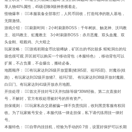
享人物40%属性，45级召唤9级神兽横着走。
怪物爆率： 本服装备全部靠打，人民币回收，打造纯净的散人基地，
无限激情。
游戏介绍： 刷新时间：2小时刷新BOSS：千年树妖、触龙神、沃玛教
主、祖玛教主、虹魔教主 3小时刷新BOSS：赤月恶魔、双头血魔、双
头金刚、暗殿鸡、六大暗之
玩家攻略： 游戏初期金币比较稀缺，矿区出的书比较多.蜈蚣洞出的垃
圾也很可观.开区就可以购买一个移动背包（本服特色），移动背包可以
扩展，不占负重，不会爆出，搬砖必备。
地图顺序： 有玩家达到26级开放盟重(猪洞5层、祖玛5层)、封魔谷(歧
路) ，有玩家达到32级开放猪7、祖玛7层。 有玩家达到38级开放封魔殿、
白日门。有玩家达到41级开放赤月地图。
开挂处理： 首次开挂封号2天并扣除等级*30W经验。第二次直接封
号，不解封，官方有权处理被封号的所有资产。
担保规则： 玩家私自交易被骗一律不负责找回，收到黑货客服有权回
收。为了玩家账号安全，本服代练一律走担保，私下请代练用挂一律封
号。
本服特色： 自带内挂挂机，经验为手动的0.7倍，设置好保护可以长期