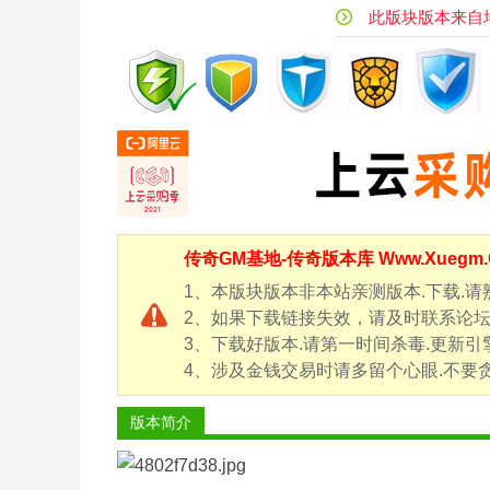
风
此版块版本来自坛友
传
奇
版
本
库
-
G
传奇GM基地-
传奇版本库
Www.Xueg
M
论
1、本版块版本非本站亲测版本.下载.请
2、如果下载链接失效，请及时联系论坛客服
坛
3、下载好版本.请第一时间杀毒.更新引
-
4、涉及金钱交易时请多留个心眼.不要贪
X
ue
版本简介
g
m.