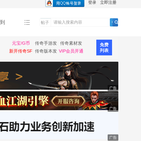
登录
立即注册
到
帖子
搜
索
元宝/G币
传奇手游发
传奇素材发
免费
布
布
列表
新开传奇SF
传奇版本发
VIP会员开通
布
广告
广告
广告