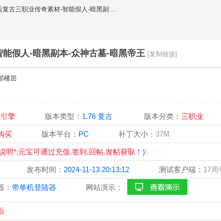
运复古三职业传奇素材-智能假人-暗黑副 ...
智能假人-暗黑副本-众神古墓-暗黑帝王
[复制链接]
部楼层
OM引擎
版本类型：
1.76 复古
版本分类：
三职业
宝购买
版本平台：
PC
补丁大小：
37M
 (说明*:元宝可通过充值.签到.回帖.发帖获取！)
搬运
发布时间：
2024-11-13 20:13:12
测试客户端：
17
器：
带单机登陆器
网站演示：
后