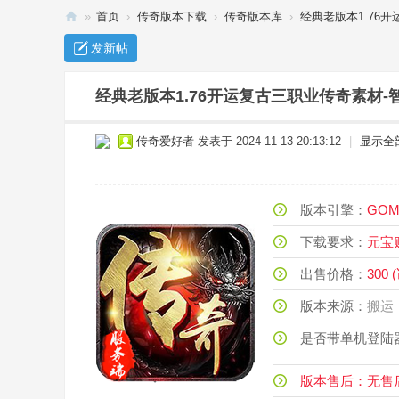
»
首页
›
传奇版本下载
›
传奇版本库
›
经典老版本1.76开
传
发新帖
奇
单
经典老版本1.76开运复古三职业传奇素材-
机
传奇爱好者
发表于 2024-11-13 20:13:12
|
显示全
下
载
_
版本引擎：
G
传
下载要求：
元
奇
出售价格：
300
服
务
版本来源：
端
是否带单机登陆
-
玖
版本售后：无售