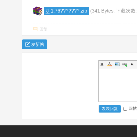
co
1.76???????.zip
(341 Bytes, 下载次数:
m
回复
发新帖
回帖
发表回复