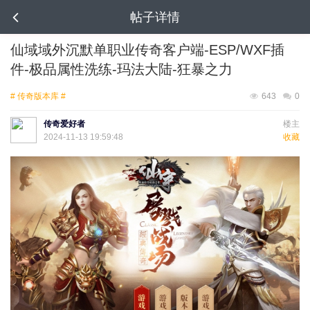
帖子详情
仙域域外沉默单职业传奇客户端-ESP/WXF插
件-极品属性洗练-玛法大陆-狂暴之力
# 传奇版本库 #
643
0
传奇爱好者
楼主
2024-11-13 19:59:48
收藏