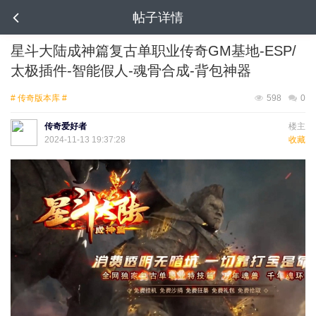
帖子详情
星斗大陆成神篇复古单职业传奇GM基地-ESP/
太极插件-智能假人-魂骨合成-背包神器
# 传奇版本库 #
598
0
传奇爱好者
楼主
2024-11-13 19:37:28
收藏