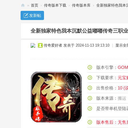
»
首页
›
传奇版本下载
›
传奇版本库
›
全新独家特色我本沉
传
发新帖
奇
单
全新独家特色我本沉默公益嘟嘟传奇三职业客
机
传奇爱好者
发表于 2024-11-13 19:13:10
|
显示全
下
载
_
版本引擎：
G
传
下载要求：
元
奇
出售价格：
10 
服
务
版本来源：
端
是否带单机登陆
-
玖
版本售后：无售