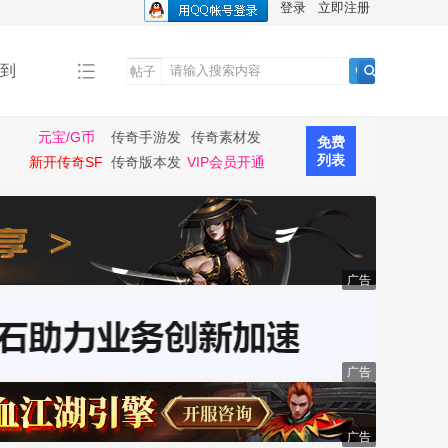
登录
立即注册
到
帖子
搜
索
元宝/G币
传奇手游发
传奇素材发
免费
布
布
列表
新开传奇SF
传奇版本发
VIP会员开通
布
广告
广告
广告