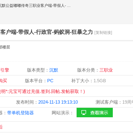
默公益嘟嘟传奇三职业客户端-带假人- ...
户端-带假人-行政官-蚂蚁洞-狂暴之力
[复制链接]
部楼层
OM引擎
版本类型：
沉默
版本分类：
三职业
宝购买
版本平台：
PC
补丁大小：
1.5GB
(说明*:元宝可通过充值.签到.回帖.发帖获取！)
搬运
发布时间：
2024-11-13 19:13:10
测试客户端：
19
器：
带单机登陆器
网站演示：
后