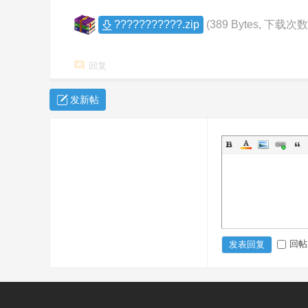
co
???????????.zip
(389 Bytes, 下载次数
m
回复
发新帖
回帖
发表回复