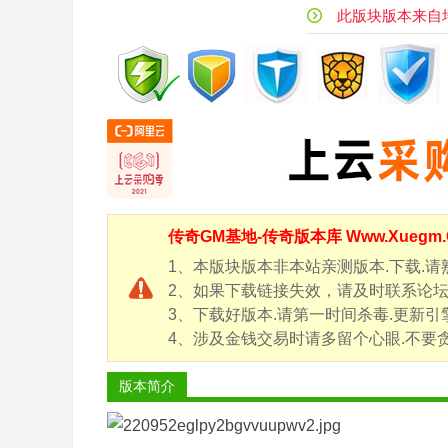
风
此版块版本来自坛友
传
奇
版
本
库
-
G
传奇GM基地-
传奇版本库
Www.Xueg
M
论
1、本版块版本非本站亲测版本.下载.请
2、如果下载链接失效，请及时联系论坛客服
坛
3、下载好版本.请第一时间杀毒.更新引
-
4、涉及金钱交易时请多留个心眼.不要贪
X
ue
版本简介
g
m.