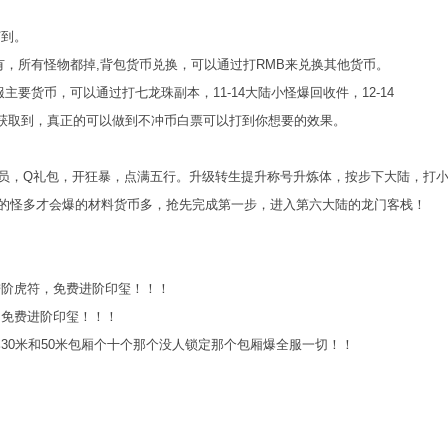
打到。
有，所有怪物都掉,背包货币兑换，可以通过打RMB来兑换其他货币。
要货币，可以通过打七龙珠副本，11-14大陆小怪爆回收件，12-14
式获取到，真正的可以做到不冲币白票可以打到你想要的效果。
员，Q礼包，开狂暴，点满五行。升级转生提升称号升炼体，按步下大陆，打
的怪多才会爆的材料货币多，抢先完成第一步，进入第六大陆的龙门客栈！
进阶虎符，免费进阶印玺！！！
，免费进阶印玺！！！
30米和50米包厢个十个那个没人锁定那个包厢爆全服一切！！