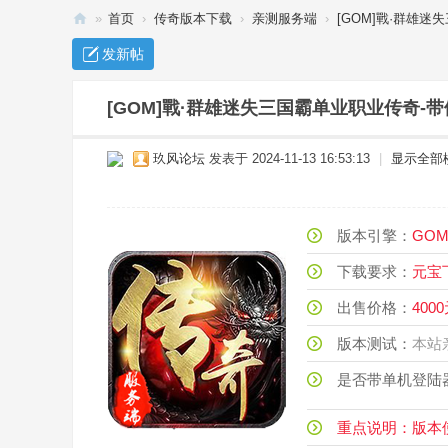
»
首页
›
传奇版本下载
›
亲测服务端
›
[GOM]戰·群雄迷
传
发新帖
奇
单
[GOM]戰·群雄迷失三国霸单业职业传奇-带
机
玖风论坛
发表于 2024-11-13 16:53:13
|
显示全部
下
载
_
版本引擎：
G
传
下载要求：
元
奇
出售价格：
400
服
务
版本测试：
本
端
是否带单机登陆
-
玖
重点说明：版本使用