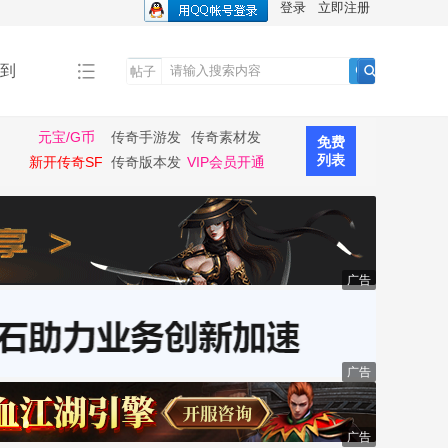
登录
立即注册
到
帖子
搜
索
元宝/G币
传奇手游发
传奇素材发
免费
布
布
列表
新开传奇SF
传奇版本发
VIP会员开通
布
广告
广告
广告