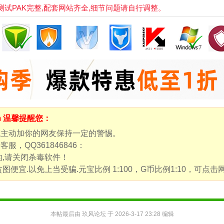
PAK完整,配套网站齐全,细节问题请自行调整。
om 温馨提醒您：
或主动加你的网友保持一定的警惕。
，QQ361846846：
的,请关闭杀毒软件！
图便宜.以免上当受骗.元宝比例 1:100，G币比例1:10，可
本帖最后由 玖风论坛 于 2026-3-17 23:28 编辑