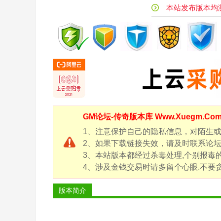
风
本站发布版本均测试
传
奇
版
本
库
-
G
GM论坛-
传奇版本库
Www.Xuegm.C
M
论
1、注意保护自己的隐私信息，对陌生
2、如果下载链接失效，请及时联系论坛客服
坛
3、本站版本都经过杀毒处理,个别报毒
-
4、涉及金钱交易时请多留个心眼.不要贪
X
ue
版本简介
g
m.