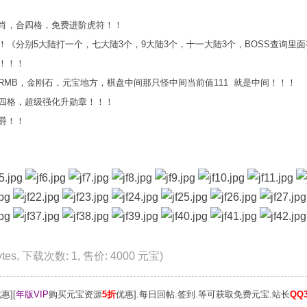
肖，合四格，免费进阶虎符！！
《分别5大陆打一个，七大陆3个，9大陆3个，十一大陆3个，BOSS查询里
！！！
MB，金刚石，元宝地方，棋盘中间那只怪中间当前值111 就是中间！！！
四格，超级强化升勋章！！！
爵！！
Bytes, 下载次数: 1, 售价: 4000 元宝)
惠][
年版VIP
购买元宝资源
5折
优惠].每日回帖.签到.等可获取免费元宝.站长
QQ3