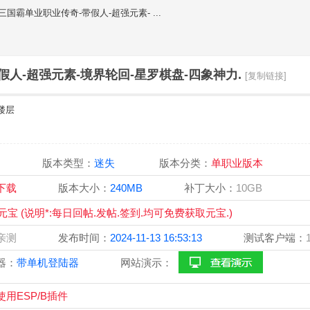
失三国霸单业职业传奇-带假人-超强元素- ...
假人-超强元素-境界轮回-星罗棋盘-四象神力.
[复制链接]
楼层
OM
版本类型：
迷失
版本分类：
单职业版本
宝下载
版本大小：
240MB
补丁大小：
10GB
0元宝 (说明*:每日回帖.发帖.签到.均可免费获取元宝.)
站亲测
发布时间：
2024-11-13 16:53:13
测试客户端：
器：
带单机登陆器
网站演示：
ESP/B插件