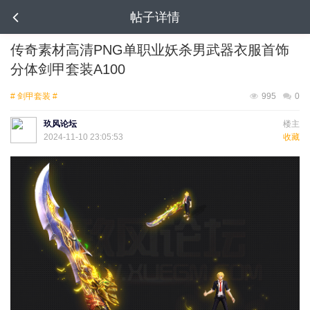
帖子详情
传奇素材高清PNG单职业妖杀男武器衣服首饰
分体剑甲套装A100
# 剑甲套装 #
995
0
玖风论坛
楼主
2024-11-10 23:05:53
收藏