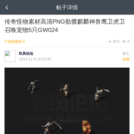
帖子详情
传奇怪物素材高清PNG骷髅麒麟神兽鹰卫虎卫
召唤宠物5只GW024
# 怪物素材 #
873
0
玖风论坛
楼主
2024-11-9 18:58:46
收藏