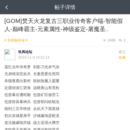
帖子详情
[GOM]焚天火龙复古三职业传奇客户端-智能假
人-巅峰霸主-元素属性-神级鉴定-屠魔圣..
# 亲测服务端 #
2486
2
玖风论坛
楼主
2024-11-9 16:02:14
收藏
遥忆当年传奇梦 剑影刀光杀气浓
兄弟情深悲欢共 夫妻恩爱生死同
杀猫逐鹿出新村 斩妖除魔入盟重
近观绿涛汇碧海 远眺青山有苍松
也曾毒谷遭蛇吻 也曾矿区做苦工
也曾惊喜暴神兵 也曾郁闷砍蛆虫
熬到三五学终技 从此天下我英雄
初次攻城显身手 沙城遍地是蛟龙
道法施威电符猛 战士逞强火腾空
龙纹骨玉加裁决 对酒当歌铲皇宫