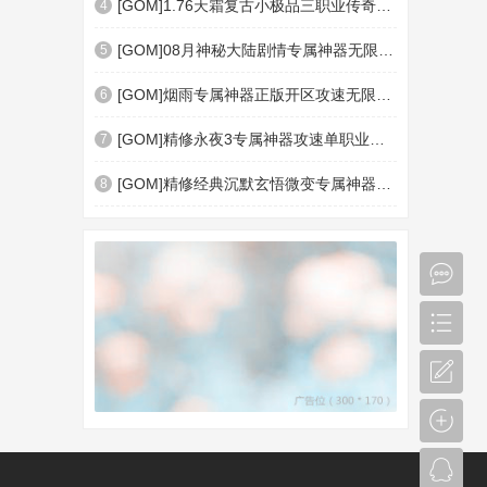
[GOM]1.76天霜复古小极品三职业传奇版本库-极品转移-神符宗师-神通魔塔-神盾插件-血脉
4
[GOM]08月神秘大陆剧情专属神器无限刀单职业传奇脚本库-智能假人-神器进化-第26大陆-
5
[GOM]烟雨专属神器正版开区攻速无限刀单职业脚本库-智能假人-神格碎片-人物觉醒-第七
6
[GOM]精修永夜3专属神器攻速单职业传奇脚本库-斩杀之魂-幸运之力-暗影血符-十大陆-怪
7
[GOM]精修经典沉默玄悟微变专属神器攻速单职业传奇素材网-智能假人-天赋系统-BUFF切割
8