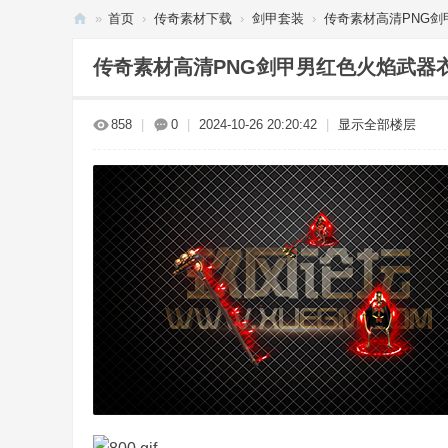
»
首页
›
传奇素材下载
›
剑甲套装
›
传奇素材高清PNG剑甲
传
传奇素材高清PNG剑甲男红色火焰武器衣服
奇
单
858
|
0
|
2024-10-26 20:20:42
|
显示全部楼层
机
下
载
_
传
奇
服
务
端
-
玖