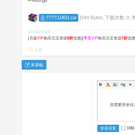
风
传
????JJ401.rar
(544 Bytes, 下载次数: 0,
奇
版
本
[月版
VIP
购买元宝资源
8折
优惠][
季度VIP
购买元宝资源
7折
优惠
库
回复
-
G
发新帖
M
论
坛
-
您需要登录后
X
ue
g
回帖
发表回复
m.