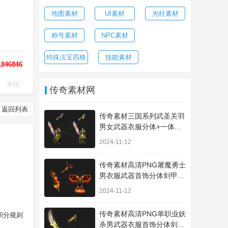
地图素材
UI素材
光柱素材
称号素材
NPC素材
特殊法宝四格
技能素材
846846
举报
传奇素材网
返回列表
传奇素材三国系列武圣关羽
男女武器衣服分体+一体时
装JJ410
2024-11-12
传奇素材高清PNG屠魔勇士
男衣服武器首饰分体剑甲套
装-A101
2024-11-12
传奇素材高清PNG单职业妖
积分规则
杀男武器衣服首饰分体剑甲