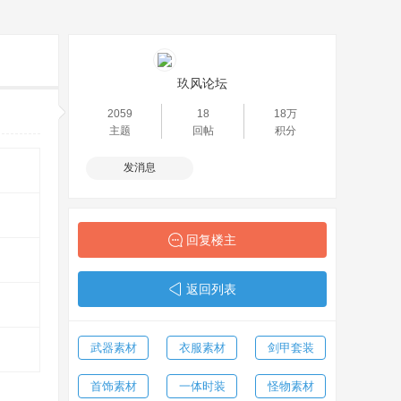
玖风论坛
2059
18
18万
主题
回帖
积分
发消息
回复楼主
返回列表
武器素材
衣服素材
剑甲套装
首饰素材
一体时装
怪物素材