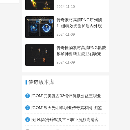
套装A100
2024-11-10
传奇素材高清PNG序列帧
11组特效光圈护盾内外观齐
全TS021
2024-11-09
传奇怪物素材高清PNG骷髅
麒麟神兽鹰卫虎卫召唤宠物
5只GW024
2024-11-09
传奇版本库
[GOM]完美复古03情怀沉默公益三职业传奇素材网-宠物系统-团队副本-英国花园-世外桃源
1
[GOM]裂天光明单职业传奇素材网-图鉴系统-皮肤熔炼-精灵赐福-异兽之地-龙珠激活-法则
2
[翎风]沉舟碎默复古三职业沉默高清客户端-绝处逢生-成就系统-法宝祭练-四门诀阵-神器
3