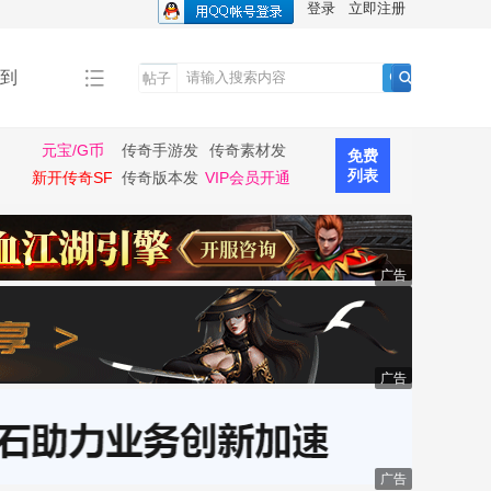
登录
立即注册
到
帖子
搜
索
元宝/G币
传奇手游发
传奇素材发
免费
布
布
列表
新开传奇SF
传奇版本发
VIP会员开通
布
广告
广告
广告