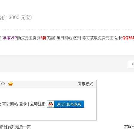
 售价: 3000 元宝)
][
年版VIP
购买元宝资源
5折
优惠].每日回帖.签到.等可获取免费元宝.站长
QQ361
高级模式
才可以回帖
登录
|
立即注册
本版
后跳转到最后一页