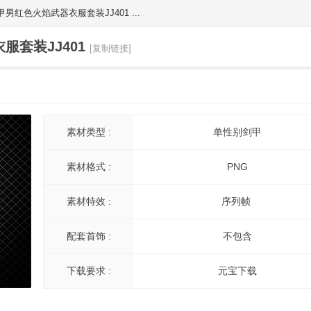
男红色火焰武器衣服套装JJ401 ...
套装JJ401
[复制链接]
素材类型 :
单性别剑甲
素材格式 :
PNG
素材特效 :
序列帧
配套首饰 :
不包含
下载要求 :
元宝下载