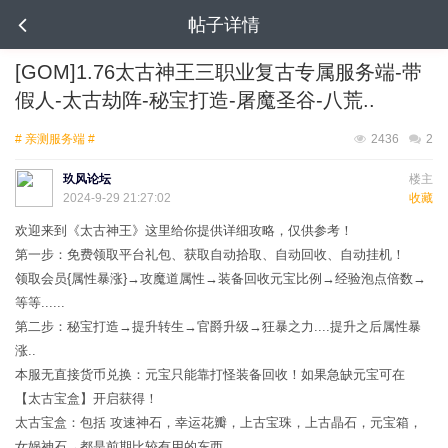
帖子详情
[GOM]1.76太古神王三职业复古专属服务端-带
假人-太古劫阵-秘宝打造-屠魔圣谷-八荒..
# 亲测服务端 #
2436
2
玖风论坛
楼主
2024-9-29 21:27:02
收藏
欢迎来到《太古神王》这里给你提供详细攻略，仅供参考！
第一步：免费领取平台礼包、获取自动拾取、自动回收、自动挂机！
领取会员{属性暴涨}→攻魔道属性→装备回收元宝比例→经验泡点倍数→
等等......
第二步：秘宝打造→提升转生→官爵升级→狂暴之力....提升之后属性暴
涨..
本服无直接货币兑换：元宝只能靠打怪装备回收！如果急缺元宝可在
【太古宝盒】开启获得！
太古宝盒：包括 攻速神石，幸运花瓣，上古宝珠，上古晶石，元宝箱，
女娲神石→都是前期比较有用的东西