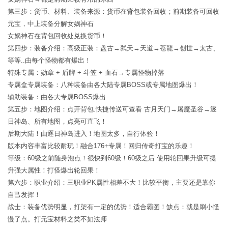
第三步：货币、材料、装备来源：货币在背包装备回收；前期装备可回收
元宝，中上装备分解女娲神石
女娲神石在背包回收处兑换货币！
第四步：装备介绍：高级正装：盘古→弑天→天道→苍龍→创世→太古、
等等..由每个怪物都有爆出！
特殊专属：勋章 + 盾牌 + 斗笠 + 血石→专属怪物掉落
专属盒专属装备：八种装备由各大陆专属BOSS或专属地图爆出！
辅助装备：由各大专属BOSS爆出
第五步：地图介绍：点开背包.快捷传送可查看 古月天门→屠魔圣谷→逐
日神岛、所有地图，点亮可直飞！
后期大陆！由逐日神岛进入！地图太多，自行体验！
版本内容丰富比较耐玩！融合176+专属！回归传奇打宝的乐趣！
等级：60级之前随身泡点！很快到60级！60级之后 使用轮回果升级可提
升强大属性！打怪爆出轮回果！
第六步：职业介绍：三职业PK属性相差不大！比较平衡，主要还是靠你
自己发挥！
战士：装备优势明显，打架有一定的优势！适合霸图！缺点：就是刷小怪
慢了点。打元宝材料之类不如法师