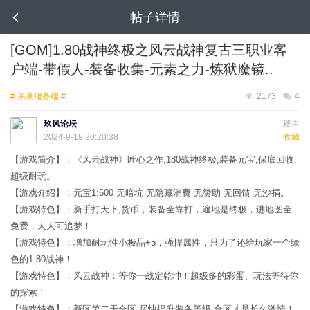
帖子详情
[GOM]1.80战神终极之风云战神复古三职业客
户端-带假人-装备收集-元素之力-炼狱魔镜..
# 亲测服务端 #
2173
4
玖风论坛
楼主
2024-9-19 20:20:38
收藏
【游戏简介】：《风云战神》匠心之作,180战神终极,装备元宝,保底回收,
超级耐玩。
【游戏介绍】：元宝1:600 无暗坑 无隐藏消费 无赞助 无回馈 无沙捐。
【游戏特色】：新手打天下,货币，装备全靠打，遍地是终极，进地图全
免费，人人可追梦！
【游戏特色】：增加耐玩性小极品+5，强悍属性，只为了还给玩家一个绿
色的1.80战神！
【游戏特色】：风云战神：等你一战定乾坤！超级多的彩蛋、玩法等待你
的探索！
【游戏特色】：新区第二天合区,尽快提升装备等级,合区才是长久激情！