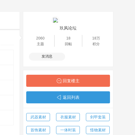
玖风论坛
2060
18
18万
主题
回帖
积分
发消息
回复楼主
返回列表
武器素材
衣服素材
剑甲套装
首饰素材
一体时装
怪物素材