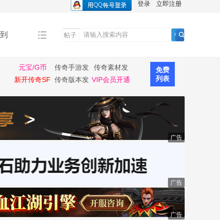
登录
立即注册
到
帖子
搜
索
元宝/G币
传奇手游发
传奇素材发
免费
布
布
列表
新开传奇SF
传奇版本发
VIP会员开通
布
广告
广告
广告