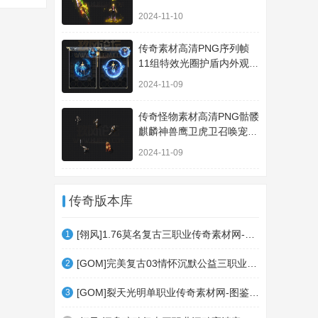
套装A100
2024-11-10
传奇素材高清PNG序列帧
11组特效光圈护盾内外观齐
全TS021
2024-11-09
传奇怪物素材高清PNG骷髅
麒麟神兽鹰卫虎卫召唤宠物
5只GW024
2024-11-09
传奇版本库
[翎风]1.76莫名复古三职业传奇素材网-修炼系统-技能BUFF-玛法天塔-聚灵仙珠-逆天成神
1
[GOM]完美复古03情怀沉默公益三职业传奇素材网-宠物系统-团队副本-英国花园-世外桃源
2
[GOM]裂天光明单职业传奇素材网-图鉴系统-皮肤熔炼-精灵赐福-异兽之地-龙珠激活-法则
3