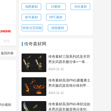
地图素材
UI素材
光柱素材
称号素材
NPC素材
特殊法宝四格
技能素材
846846
举报
传奇素材网
返回列表
传奇素材三国系列武圣关羽
男女武器衣服分体+一体时
装JJ410
2024-11-12
传奇素材高清PNG屠魔勇士
男衣服武器首饰分体剑甲套
装-A101
2024-11-12
传奇素材高清PNG单职业妖
积分规则
杀男武器衣服首饰分体剑甲