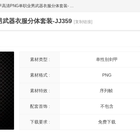
清PNG单职业男武器衣服分体套装- ...
器衣服分体套装-JJ359
[复制链接]
素材类型 :
单性别剑甲
素材格式 :
PNG
素材特效 :
序列帧
配套首饰 :
不包含
下载要求 :
免费下载