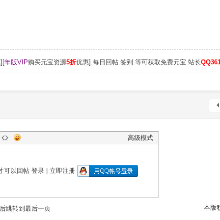
][
年版VIP
购买元宝资源
5折
优惠].每日回帖.签到.等可获取免费元宝.站长
QQ361
高级模式
才可以回帖
登录
|
立即注册
本版
后跳转到最后一页