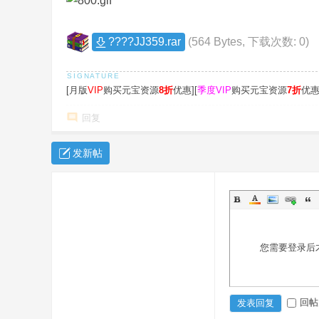
风
传
????JJ359.rar
(564 Bytes, 下载次数: 0)
奇
版
本
[月版
VIP
购买元宝资源
8折
优惠][
季度VIP
购买元宝资源
7折
优惠
库
回复
-
G
发新帖
M
论
坛
-
您需要登录后
X
ue
g
回帖
发表回复
m.