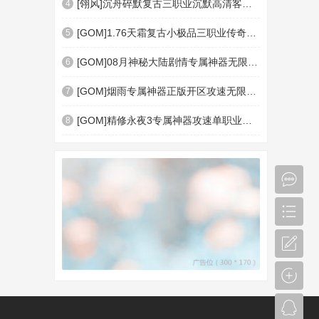
[翎风]沉舟碎默复古三职业沉默高清客户端-绝处逢生-成就系统-法宝祭练-四门诀阵-神器
4
[GOM]1.76天霜复古小极品三职业传奇版本库-极品转移-神符宗师-神通魔塔-神盾插件-血脉
5
[GOM]08月神秘大陆剧情专属神器无限刀单职业传奇脚本库-智能假人-神器进化-第26大陆-
6
[GOM]烟雨专属神器正版开区攻速无限刀单职业脚本库-智能假人-神格碎片-人物觉醒-第七
7
[GOM]精修永夜3专属神器攻速单职业传奇脚本库-斩杀之魂-幸运之力-暗影血符-十大陆-怪
8