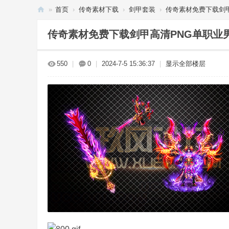
»
首页
›
传奇素材下载
›
剑甲套装
›
传奇素材免费下载剑甲高
传
传奇素材免费下载剑甲高清PNG单职业男武
奇
单
550
|
0
|
2024-7-5 15:36:37
|
显示全部楼层
机
下
载
_
传
奇
服
务
端
-
玖