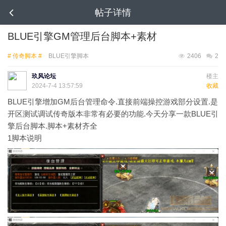
帖子详情
BLUE引擎GM管理后台脚本+素材
# 传奇脚本 #
BLUE引擎脚本
2406
2
玖风论坛
楼主
2024-7-4 13:57:59
收藏
BLUE引擎增加GM后台管理命令.直接前端操控游戏部分设置.是
开区测试调试传奇版本非常有必要的功能.今天分享一款BLUE引
擎后台脚本.脚本+素材齐全
1
脚本说明