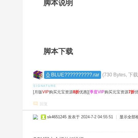
脚本说明
风
1
传
奇
版
本
库
脚本下载
2
-
G
M
BLUE??????????.rar
(730 Bytes, 下
论
坛
[月版
VIP
购买元宝资源
8折
优惠][
季度VIP
购买元宝资源
7折
优
-
回复
X
sk4651245
发表于 2024-7-2 04:55:51
|
显示全部
ue
g
m.