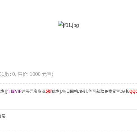
载次数: 0, 售价: 1000 元宝)
惠][
年版VIP
购买元宝资源
5折
优惠].每日回帖.签到.等可获取免费元宝.站长
QQ3
楼层