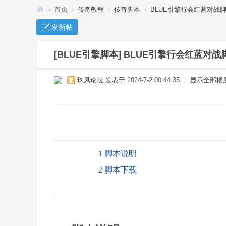
»
首页
›
传奇教程
›
传奇脚本
›
BLUE引擎行会红蓝对战
传
发新帖
奇
单
[BLUE引擎脚本]
BLUE引擎行会红蓝对战
机
玖风论坛
发表于 2024-7-2 00:44:35
|
显示全部楼
下
载
_
传
奇
1 脚本说明
服
2 脚本下载
务
端
-
玖