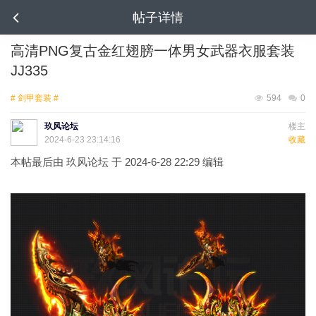
帖子详情
高清PNG复古金红翅膀一体男女武器衣服套装
JJ335
# 剑甲套装 #
594
0
玖风论坛
楼主
2024-6-23 23:14:16
收藏
本帖最后由 玖风论坛 于 2024-6-28 22:29 编辑