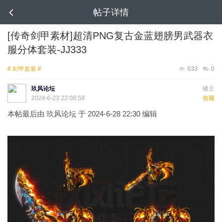
帖子详情
[传奇剑甲素材]超清PNG复古金蓝翅膀男武器衣
服分体套装-JJ333
# 剑甲套装 #
633
0
玖风论坛
楼主
2024-6-23 22:08:58
收藏
本帖最后由 玖风论坛 于 2024-6-28 22:30 编辑