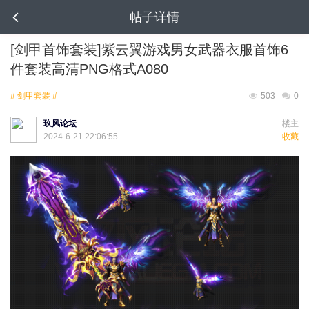
帖子详情
[剑甲首饰套装]紫云翼游戏男女武器衣服首饰6
件套装高清PNG格式A080
# 剑甲套装 #
503
0
玖风论坛
楼主
2024-6-21 22:06:55
收藏