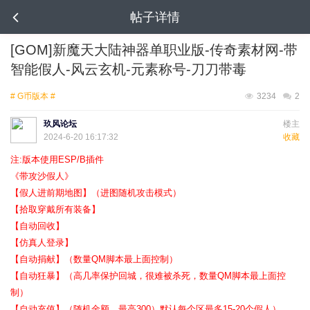
帖子详情
[GOM]新魔天大陆神器单职业版-传奇素材网-带
智能假人-风云玄机-元素称号-刀刀带毒
# G币版本 #
3234
2
玖风论坛
楼主
2024-6-20 16:17:32
收藏
注:版本使用ESP/B插件
《带攻沙假人》
【假人进前期地图】（进图随机攻击模式）
【拾取穿戴所有装备】
【自动回收】
【仿真人登录】
【自动捐献】（数量QM脚本最上面控制）
【自动狂暴】（高几率保护回城，很难被杀死，数量QM脚本最上面控
制）
【自动充值】（随机金额、最高300）默认每个区最多15-20个假人）