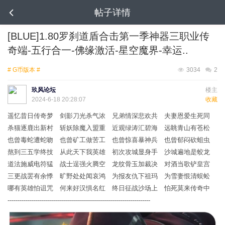
帖子详情
[BLUE]1.80罗刹道盾合击第一季神器三职业传
奇端-五行合一-佛缘激活-星空魔界-幸运..
# G币版本 #
3034
2
玖风论坛
楼主
2024-6-18 20:28:07
收藏
遥忆昔日传奇梦 剑影刀光杀气浓 兄弟情深悲欢共 夫妻恩爱生死同
杀猫逐鹿出新村 斩妖除魔入盟重 近观绿涛汇碧海 远眺青山有苍松
也曾毒蛇遭蛇吻 也曾矿工做苦工 也曾惊喜暴神兵 也曾郁闷砍蛆虫
熬到三五学终技 从此天下我英雄 初次攻城显身手 沙城遍地是蛟龙
道法施威电符猛 战士逞强火腾空 龙纹骨玉加裁决 对酒当歌铲皇宫
三更战罢有余悸 旷野处处闻哀鸿 为报友仇下祖玛 为雪妻恨清蜈蚣
哪有英雄怕诅咒 何来好汉惧名红 终日征战沙场上 怕死莫来传奇中
-----------------------------------------------------------------------