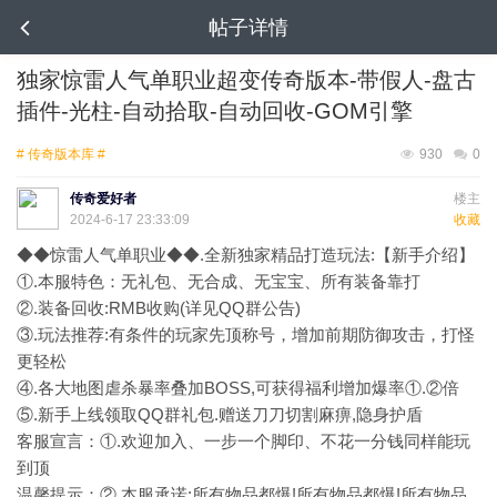
帖子详情
独家惊雷人气单职业超变传奇版本-带假人-盘古
插件-光柱-自动拾取-自动回收-GOM引擎
# 传奇版本库 #
930
0
传奇爱好者
楼主
2024-6-17 23:33:09
收藏
◆◆惊雷人气单职业◆◆.全新独家精品打造玩法:【新手介绍】
①.本服特色：无礼包、无合成、无宝宝、所有装备靠打
②.装备回收:RMB收购(详见QQ群公告)
③.玩法推荐:有条件的玩家先顶称号，增加前期防御攻击，打怪
更轻松
④.各大地图虐杀暴率叠加BOSS,可获得福利增加爆率①.②倍
⑤.新手上线领取QQ群礼包.赠送刀刀切割麻痹,隐身护盾
客服宣言：①.欢迎加入、一步一个脚印、不花一分钱同样能玩
到顶
温馨提示：②.本服承诺:所有物品都爆!所有物品都爆!所有物品