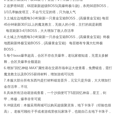
2.追梦塔66层，66层刷新超级BOSS(高爆终极斗勋)，杀死66层BOSS，
1/3几率触发塔王，不会亏元宝的塔，只为做人气
3.土城左边地图每3小时刷新一只黄金宝箱BOSS，(高爆黄金宝箱) 每层
45分钟刷新30只以上的魔龙教主，无烦人的小怪，主打的就是刷图
每层刷新3-4只BOSS，大大增加了散人存活率
4.土城上方地图每3小时刷新一只赤金宝箱BOSS，(高爆黄金宝箱) 终极
地图刷新终极宝箱BOSS，(高爆黄金宝箱) 每层都有专属大红终极
BOSS，
5.每个boss爆率超高，合区不存在关爆率，老玩家都知道，无需太多解
释，合区关爆率全额退款
6.增加"回忆神链·MAX"属性请在交易市场幸运大使查看，免费锻造，需打
魔龙教主以及BOSS获得材料，增加游戏可玩性
7.本服大部分所有东西均是打材料锻造晋升，元宝只是升级，大大增加打
金存活率，不坑
8.具体所有活动请游戏查看，一个沙捐便可下5层回忆神庙，星王，剑
甲，终极，爆率非常可观
9.冲级流程：本服采用商城可以购买超级聚灵珠，地下卡珠子（经验也很
高）。老板可顾柱子手或者游戏里收玩家珠子，也能自己去地下卡珠子，