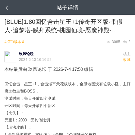
帖子详情
[BLUE]1.80回忆合击星王+1传奇开区版-带假
人-追梦塔-膜拜系统-桃园仙境-恶魔神殿-..
# G币版本 #
3085
2
玖风论坛
楼主
2024-6-13 16:16:52
收藏
本帖最后由 玖风论坛 于 2026-7-4 17:50 编辑
回忆合击，星王+1，合击爆率天花板版本，全服地图没有垃圾小怪，主打
魔龙教主和BOSS，
测试时间：每天开放四个测试
开区时间：每天开放四个新区
【比例】：
元宝1：2000 无其他比例
【玩法攻略】：
1.全新升级模式，双60级可下全图，1个洋妹子的价格