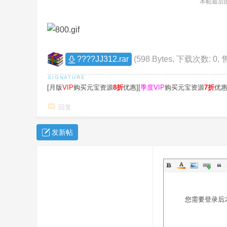
本帖最后由 
风
传
奇
版
????JJ312.rar
(598 Bytes, 下载次数: 0,
本
库
[月版
VIP
购买元宝资源
8折
优惠][
季度VIP
购买元宝资源
7折
优惠
-
G
回复
M
发新帖
论
坛
-
X
ue
您需要登录后
g
m.