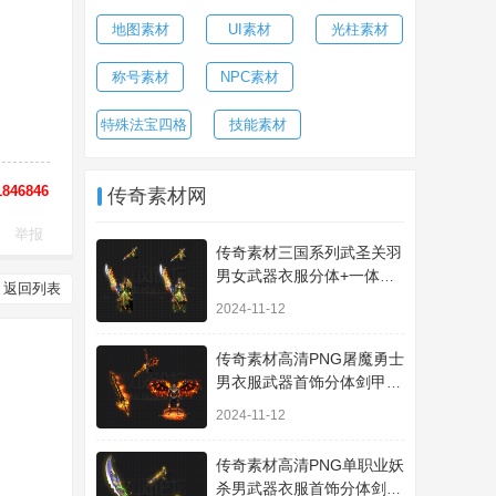
地图素材
UI素材
光柱素材
称号素材
NPC素材
特殊法宝四格
技能素材
846846
传奇素材网
举报
传奇素材三国系列武圣关羽
男女武器衣服分体+一体时
返回列表
装JJ410
2024-11-12
传奇素材高清PNG屠魔勇士
男衣服武器首饰分体剑甲套
装-A101
2024-11-12
传奇素材高清PNG单职业妖
杀男武器衣服首饰分体剑甲