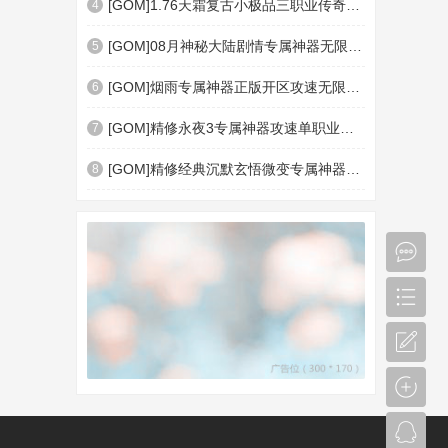
[GOM]1.76天霜复古小极品三职业传奇版本库-极品转移-神符宗师-神通魔塔-神盾插件-血脉
4
[GOM]08月神秘大陆剧情专属神器无限刀单职业传奇脚本库-智能假人-神器进化-第26大陆-
5
[GOM]烟雨专属神器正版开区攻速无限刀单职业脚本库-智能假人-神格碎片-人物觉醒-第七
6
[GOM]精修永夜3专属神器攻速单职业传奇脚本库-斩杀之魂-幸运之力-暗影血符-十大陆-怪
7
[GOM]精修经典沉默玄悟微变专属神器攻速单职业传奇素材网-智能假人-天赋系统-BUFF切割
8