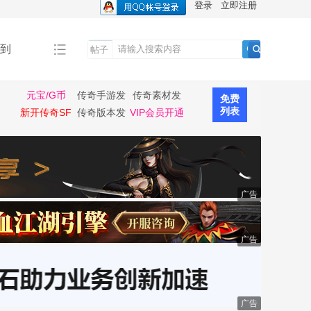
登录
立即注册
到
帖子
搜
索
元宝/G币
传奇手游发
传奇素材发
免费
布
布
列表
新开传奇SF
传奇版本发
VIP会员开通
布
广告
广告
广告