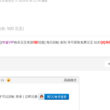
玖风论坛 于 2024-6-28 22:34 编辑
 售价: 500 元宝)
][
年版VIP
购买元宝资源
5折
优惠].每日回帖.签到.等可获取免费元宝.站长
QQ361
高级模式
才可以回帖
登录
|
立即注册