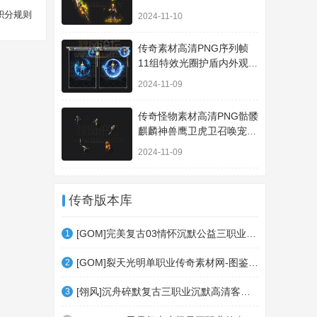
套装A100
积分规则
2024-11-10
传奇素材高清PNG序列帧
11组特效光圈护盾内外观齐
全TS021
2024-11-09
传奇怪物素材高清PNG骷髅
麒麟神兽鹰卫虎卫召唤宠物
5只GW024
2024-11-09
传奇版本库
[GOM]完美复古03情怀沉默公益三职业传奇素材网-宠物系统-团队副本-英国花园-世外桃源
1
[GOM]裂天光明单职业传奇素材网-图鉴系统-皮肤熔炼-精灵赐福-异兽之地-龙珠激活-法则
2
[翎风]沉舟碎默复古三职业沉默高清客户端-绝处逢生-成就系统-法宝祭练-四门诀阵-神器
3