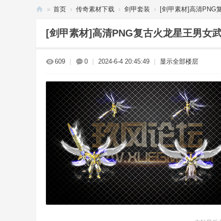
»
首页
›
传奇素材下载
›
剑甲套装
›
[剑甲素材]高清PNG
传
[剑甲素材]高清PNG复古火龙星王男女
奇
单
609
|
0
|
2024-6-4 20:45:49
|
显示全部楼层
机
下
载
_
传
奇
服
务
端
-
玖