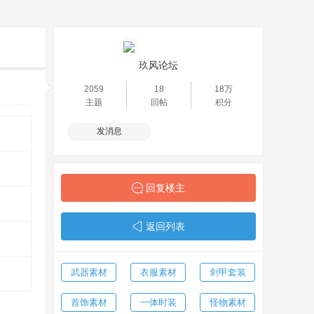
玖风论坛
2059
18
18万
主题
回帖
积分
发消息
回复楼主
返回列表
武器素材
衣服素材
剑甲套装
首饰素材
一体时装
怪物素材