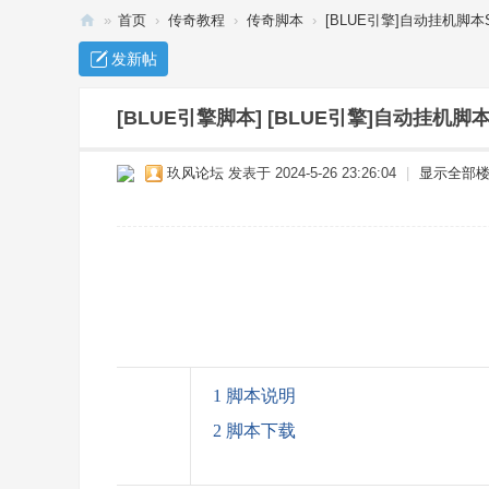
»
首页
›
传奇教程
›
传奇脚本
›
[BLUE引擎]自动挂机脚本S
传
发新帖
奇
单
[BLUE引擎脚本]
[BLUE引擎]自动挂机脚本
机
玖风论坛
发表于 2024-5-26 23:26:04
|
显示全部
下
载
_
传
奇
服
务
1 脚本说明
端
2 脚本下载
-
玖