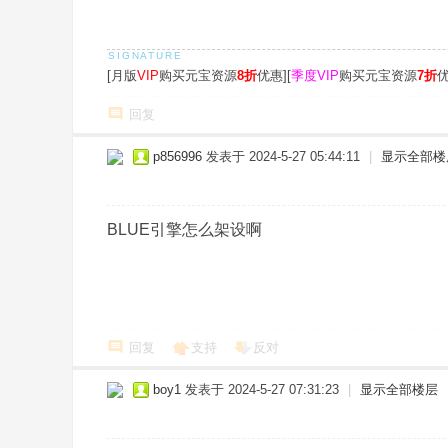
[月版
VIP
购买元宝资源
8折
优惠][
季度VIP
购买元宝资源
7折
优
回复
p856996
发表于 2024-5-27 05:44:11
|
显示全部楼
BLUE引擎怎么架设啊
回复
支持
反对
boy1
发表于 2024-5-27 07:31:23
|
显示全部楼层