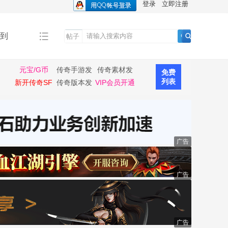
登录
立即注册
到
帖子
搜
索
元宝/G币
传奇手游发
传奇素材发
免费
布
布
列表
新开传奇SF
传奇版本发
VIP会员开通
布
广告
广告
广告