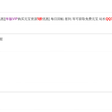
惠][
年版VIP
购买元宝资源
5折
优惠].每日回帖.签到.等可获取免费元宝.站长
QQ3
层