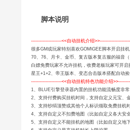
风
传
脚本说明
奇
1
版
本
---------------------<<自动挂机介绍>>--------------------
库
很多GM或玩家特别喜欢GOM\GEE脚本开启挂
-
70、76、月卡、金币、复古版本复古服的福音
G
白嫖免费玩家不允许挂机，收费老板玩家可开启
M
星王+1+2、帝王版本、变态合击版本搭配自动
论
---------------------<<自动挂机特色功能介绍>>------------
坛
1、BLUE引擎登录器内置的挂机功能流畅度非
-
2、支持付费购买挂机时间，支持自定义元宝、
X
3、支持纱绢顶赞或其他个人标识领取免费挂机
ue
4、支持自定义不扣费地图（比如自定义各大安
g
5、支持自定义不能挂机的地图（比如自定义地
m.