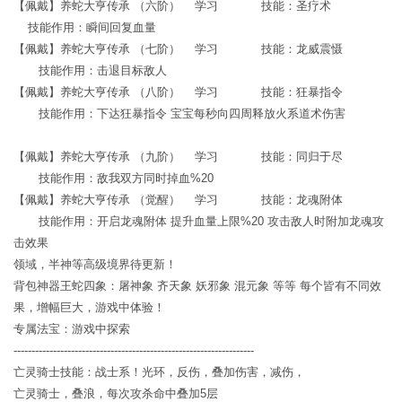
【佩戴】养蛇大亨传承 （六阶） 学习 技能：圣疗术
技能作用：瞬间回复血量
【佩戴】养蛇大亨传承 （七阶） 学习 技能：龙威震慑
技能作用：击退目标敌人
【佩戴】养蛇大亨传承 （八阶） 学习 技能：狂暴指令
技能作用：下达狂暴指令 宝宝每秒向四周释放火系道术伤害
【佩戴】养蛇大亨传承 （九阶） 学习 技能：同归于尽
技能作用：敌我双方同时掉血%20
【佩戴】养蛇大亨传承 （觉醒） 学习 技能：龙魂附体
技能作用：开启龙魂附体 提升血量上限%20 攻击敌人时附加龙魂攻
击效果
领域，半神等高级境界待更新！
背包神器王蛇四象：屠神象 齐天象 妖邪象 混元象 等等 每个皆有不同效
果，增幅巨大，游戏中体验！
专属法宝：游戏中探索
-------------------------------------------------------------------
亡灵骑士技能：战士系！光环，反伤，叠加伤害，减伤，
亡灵骑士，叠浪，每次攻杀命中叠加5层