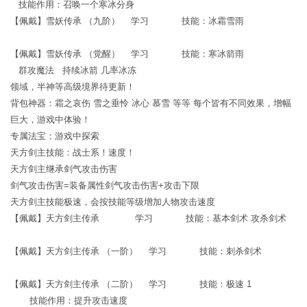
技能作用：召唤一个寒冰分身
【佩戴】雪妖传承 （九阶） 学习 技能：冰霜雪雨
【佩戴】雪妖传承 （觉醒） 学习 技能：寒冰箭雨
群攻魔法 持续冰箭 几率冰冻
领域，半神等高级境界待更新！
背包神器：霜之哀伤 雪之垂怜 冰心 慕雪 等等 每个皆有不同效果，增幅
巨大，游戏中体验！
专属法宝：游戏中探索
天方剑主技能：战士系！速度！
天方剑主继承剑气攻击伤害
剑气攻击伤害=装备属性剑气攻击伤害+攻击下限
天方剑主技能极速，会按技能等级增加人物攻击速度
【佩戴】天方剑主传承 学习 技能：基本剑术 攻杀剑术
【佩戴】天方剑主传承 （一阶） 学习 技能：刺杀剑术
【佩戴】天方剑主传承 （二阶） 学习 技能：极速 1
技能作用：提升攻击速度