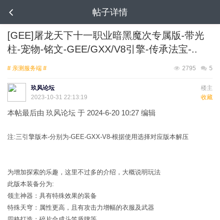
帖子详情
[GEE]屠龙天下十一职业暗黑魔次专属版-带光
柱-宠物-铭文-GEE/GXX/V8引擎-传承法宝-..
# 亲测服务端 #
2795
5
玖风论坛
楼主
2023-10-31 22:13:19
收藏
本帖最后由 玖风论坛 于 2024-6-20 10:27 编辑
注:三引擎版本-分别为-GEE-GXX-V8-根据使用选择对应版本解压
为增加探索的乐趣，这里不过多的介绍，大概说明玩法
此版本装备分为:
领主神器：具有特殊效果的装备
特殊天穹：属性更高，且有攻击力增幅的衣服及武器
四格打造：碎片合成斗笠盾牌等