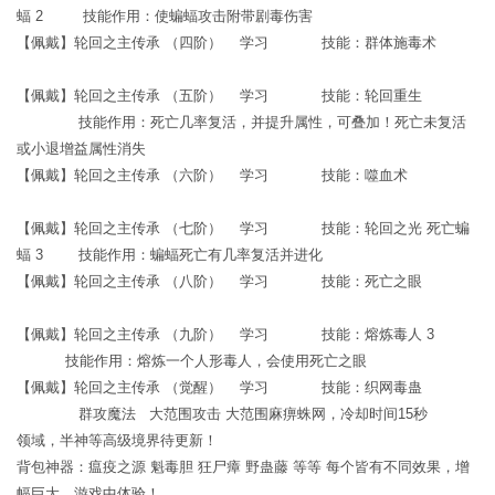
蝠 2 技能作用：使蝙蝠攻击附带剧毒伤害
【佩戴】轮回之主传承 （四阶） 学习 技能：群体施毒术
【佩戴】轮回之主传承 （五阶） 学习 技能：轮回重生
技能作用：死亡几率复活，并提升属性，可叠加！死亡未复活
或小退增益属性消失
【佩戴】轮回之主传承 （六阶） 学习 技能：噬血术
【佩戴】轮回之主传承 （七阶） 学习 技能：轮回之光 死亡蝙
蝠 3 技能作用：蝙蝠死亡有几率复活并进化
【佩戴】轮回之主传承 （八阶） 学习 技能：死亡之眼
【佩戴】轮回之主传承 （九阶） 学习 技能：熔炼毒人 3
技能作用：熔炼一个人形毒人，会使用死亡之眼
【佩戴】轮回之主传承 （觉醒） 学习 技能：织网毒蛊
群攻魔法 大范围攻击 大范围麻痹蛛网，冷却时间15秒
领域，半神等高级境界待更新！
背包神器：瘟疫之源 魁毒胆 狂尸瘴 野蛊藤 等等 每个皆有不同效果，增
幅巨大，游戏中体验！