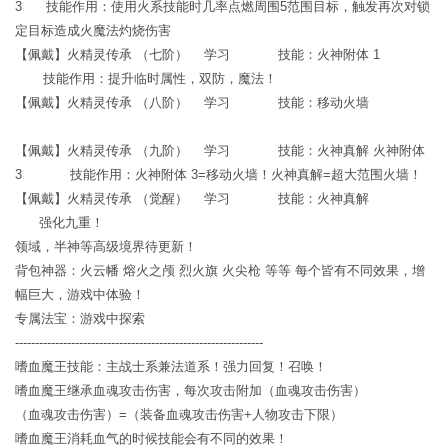
3 技能作用：使用火系技能时几率点燃周围5范围目标，触发再次对锁
定目标造成火魔法灼烧伤害
【佩戴】火精灵传承 （七阶） 学习 技能：火神附体 1
技能作用：提升临时属性，双防，魔法！
【佩戴】火精灵传承 （八阶） 学习 技能：移动火墙
【佩戴】火精灵传承 （九阶） 学习 技能：火神真解 火神附体
3 技能作用：火神附体 3=移动火墙！火神真解=超大范围火墙！
【佩戴】火精灵传承 （觉醒） 学习 技能：火神真解
强化九重！
领域，半神等高级境界待更新！
背包神器：火云幡 熔火之颅 烈火旗 火尖枪 等等 每个皆有不同效果，增
幅巨大，游戏中体验！
专属法宝：游戏中探索
--------------------------------------------------------------
嗜血魔王技能：主战士系兼法道系！强力回复！召唤！
嗜血魔王继承血魂攻击伤害，每次攻击附加（血魂攻击伤害）
（血魂攻击伤害）=（装备血魂攻击伤害+人物攻击下限）
嗜血魔王消耗血气的时候技能会有不同的效果！