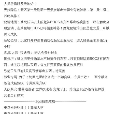
大量货币以及天地炉！
天妖降临：新区第一天刷新一级天妖爆出全职业背包神器，第二天二级，
以此类推！
秘境地图：杀死沃玛以上的超神BOOS有几率爆出秘境指引，双击触发全
服活动，击杀秘境BOOS获得领主神器！魔龙秘境爆出的是魔龙蛋，可以
孵化成长
经验圣地：玩家打开神谕卷轴就会触发全服活动，进入经验圣地升级1个
小时
真.四大陆 锁妖塔： 进入会每秒掉血
锁妖塔：进入塔里怪物基本不掉落任何东西，只有顶层隐藏BOOS有爆东
西，通关获得玛法宝藏，每次打开获得的装备效果更好
弓箭卫队只有1只真弓箭爆出东西，待完善
职业专属 例子：轮回之星8个合成一个融合级，专属生效！ 两个融合
级合成精炼级 专属效果升级
天妖巢穴 世界巡游者 世界执法者 亢龙.八门 爆出全职业5级背包神器
其他自行探索
-------------------------------职业技能攻略------------------------------
重点推荐职业！！养蛇大亨
重点推荐职业！！养蛇大亨