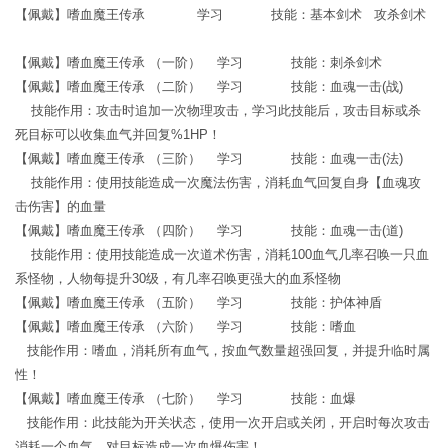
【佩戴】嗜血魔王传承 学习 技能：基本剑术 攻杀剑术
【佩戴】嗜血魔王传承 （一阶） 学习 技能：刺杀剑术
【佩戴】嗜血魔王传承 （二阶） 学习 技能：血魂一击(战)
技能作用：攻击时追加一次物理攻击，学习此技能后，攻击目标或杀
死目标可以收集血气并回复%1HP！
【佩戴】嗜血魔王传承 （三阶） 学习 技能：血魂一击(法)
技能作用：使用技能造成一次魔法伤害，消耗血气回复自身【血魂攻
击伤害】的血量
【佩戴】嗜血魔王传承 （四阶） 学习 技能：血魂一击(道)
技能作用：使用技能造成一次道术伤害，消耗100血气几率召唤一只血
系怪物，人物每提升30级，有几率召唤更强大的血系怪物
【佩戴】嗜血魔王传承 （五阶） 学习 技能：护体神盾
【佩戴】嗜血魔王传承 （六阶） 学习 技能：嗜血
技能作用：嗜血，消耗所有血气，按血气数量超强回复，并提升临时属
性！
【佩戴】嗜血魔王传承 （七阶） 学习 技能：血爆
技能作用：此技能为开关状态，使用一次开启或关闭，开启时每次攻击
消耗一个血气，对目标造成一次血爆伤害！