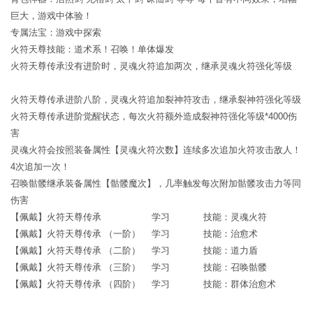
巨大，游戏中体验！
专属法宝：游戏中探索
火符天尊技能：道术系！召唤！单体爆发
火符天尊传承没有进阶时，灵魂火符追加两次，继承灵魂火符强化等级
火符天尊传承进阶八阶，灵魂火符追加裂神符攻击，继承裂神符强化等级
火符天尊传承进阶觉醒状态，每次火符额外造成裂神符强化等级*4000伤
害
灵魂火符会按照装备属性【灵魂火符次数】连续多次追加火符攻击敌人！
4次追加一次！
召唤骷髅继承装备属性【骷髅魔次】，几率触发每次附加骷髅攻击力等同
伤害
【佩戴】火符天尊传承 学习 技能：灵魂火符
【佩戴】火符天尊传承 （一阶） 学习 技能：治愈术
【佩戴】火符天尊传承 （二阶） 学习 技能：道力盾
【佩戴】火符天尊传承 （三阶） 学习 技能：召唤骷髅
【佩戴】火符天尊传承 （四阶） 学习 技能：群体治愈术