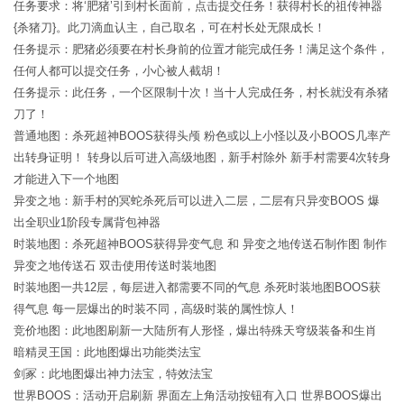
任务要求：将‘肥猪’引到村长面前，点击提交任务！获得村长的祖传神器
{杀猪刀}。此刀滴血认主，自己取名，可在村长处无限成长！
任务提示：肥猪必须要在村长身前的位置才能完成任务！满足这个条件，
任何人都可以提交任务，小心被人截胡！
任务提示：此任务，一个区限制十次！当十人完成任务，村长就没有杀猪
刀了！
普通地图：杀死超神BOOS获得头颅 粉色或以上小怪以及小BOOS几率产
出转身证明！ 转身以后可进入高级地图，新手村除外 新手村需要4次转身
才能进入下一个地图
异变之地：新手村的冥蛇杀死后可以进入二层，二层有只异变BOOS 爆
出全职业1阶段专属背包神器
时装地图：杀死超神BOOS获得异变气息 和 异变之地传送石制作图 制作
异变之地传送石 双击使用传送时装地图
时装地图一共12层，每层进入都需要不同的气息 杀死时装地图BOOS获
得气息 每一层爆出的时装不同，高级时装的属性惊人！
竞价地图：此地图刷新一大陆所有人形怪，爆出特殊天穹级装备和生肖
暗精灵王国：此地图爆出功能类法宝
剑冢：此地图爆出神力法宝，特效法宝
世界BOOS：活动开启刷新 界面左上角活动按钮有入口 世界BOOS爆出