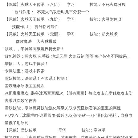
【佩戴】火球天王传承 （八阶） 学习 技能：不死火鸟分裂
技能作用： 不死火鸟攻击时几率分裂一个
【佩戴】火球天王传承 （九阶） 学习 技能：火灵附体 3
技能作用： 提升临时属性
【佩戴】火球天王传承 （觉醒） 学习 技能：超火球术
群攻魔法 大火球爆破
领域，，半神等高级境界待更新！
背包神器：噬火珠 火菩提 地爆天星 火龙石刻 等等 每个皆有不同效果，
增幅巨大，游戏中体验！
专属法宝：游戏中探索
雪妖技能：法师系！召唤系！控制！
雪妖继承冰系宝宝魔次
冰系宝宝魔次=装备冰系宝宝魔次 【所有宝宝】每次攻击几率触发攻击伤
害乘以次数的伤害
雪妖技能，寒冰魔灵技能强化等级关联杀死怪物召唤的宝宝的属性
PK技巧：冰霜群雨-冰霜雪雨-破碎无双-近身砍一刀- 没死就消耗，自身血
量低了用冰封
【佩戴】雪妖传承 学习 技能：寒冰掌
技能作用：几率造成冰霜碎裂，范围伤害，对低等级不死系生物有致命效