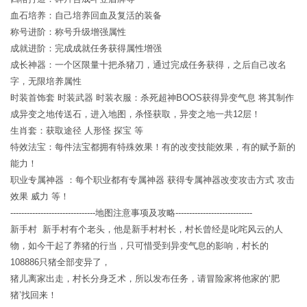
血石培养：自己培养回血及复活的装备
称号进阶：称号升级增强属性
成就进阶：完成成就任务获得属性增强
成长神器：一个区限量十把杀猪刀，通过完成任务获得，之后自己改名
字，无限培养属性
时装首饰套 时装武器 时装衣服：杀死超神BOOS获得异变气息 将其制作
成异变之地传送石，进入地图，杀怪获取，异变之地一共12层！
生肖套：获取途径 人形怪 探宝 等
特效法宝：每件法宝都拥有特殊效果！有的改变技能效果，有的赋予新的
能力！
职业专属神器 ：每个职业都有专属神器 获得专属神器改变攻击方式 攻击
效果 威力 等！
-------------------------------地图注意事项及攻略----------------------------
新手村 新手村有个老头，他是新手村村长，村长曾经是叱咤风云的人
物，如今干起了养猪的行当，只可惜受到异变气息的影响，村长的
108886只猪全部变异了，
猪儿离家出走，村长分身乏术，所以发布任务，请冒险家将他家的‘肥
猪’找回来！