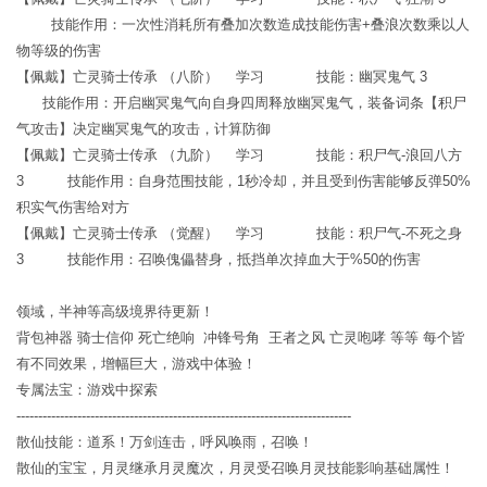
技能作用：一次性消耗所有叠加次数造成技能伤害+叠浪次数乘以人
物等级的伤害
【佩戴】亡灵骑士传承 （八阶） 学习 技能：幽冥鬼气 3
技能作用：开启幽冥鬼气向自身四周释放幽冥鬼气，装备词条【积尸
气攻击】决定幽冥鬼气的攻击，计算防御
【佩戴】亡灵骑士传承 （九阶） 学习 技能：积尸气-浪回八方
3 技能作用：自身范围技能，1秒冷却，并且受到伤害能够反弹50%
积实气伤害给对方
【佩戴】亡灵骑士传承 （觉醒） 学习 技能：积尸气-不死之身
3 技能作用：召唤傀儡替身，抵挡单次掉血大于%50的伤害
领域，半神等高级境界待更新！
背包神器 骑士信仰 死亡绝响 冲锋号角 王者之风 亡灵咆哮 等等 每个皆
有不同效果，增幅巨大，游戏中体验！
专属法宝：游戏中探索
-----------------------------------------------------------------------------
散仙技能：道系！万剑连击，呼风唤雨，召唤！
散仙的宝宝，月灵继承月灵魔次，月灵受召唤月灵技能影响基础属性！