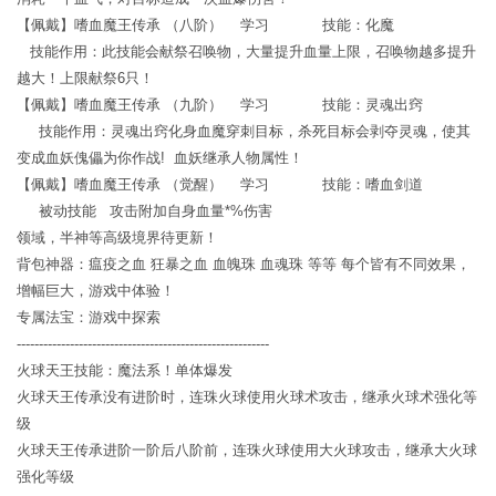
【佩戴】嗜血魔王传承 （八阶） 学习 技能：化魔
技能作用：此技能会献祭召唤物，大量提升血量上限，召唤物越多提升
越大！上限献祭6只！
【佩戴】嗜血魔王传承 （九阶） 学习 技能：灵魂出窍
技能作用：灵魂出窍化身血魔穿刺目标，杀死目标会剥夺灵魂，使其
变成血妖傀儡为你作战! 血妖继承人物属性！
【佩戴】嗜血魔王传承 （觉醒） 学习 技能：嗜血剑道
被动技能 攻击附加自身血量*%伤害
领域，半神等高级境界待更新！
背包神器：瘟疫之血 狂暴之血 血魄珠 血魂珠 等等 每个皆有不同效果，
增幅巨大，游戏中体验！
专属法宝：游戏中探索
---------------------------------------------------------
火球天王技能：魔法系！单体爆发
火球天王传承没有进阶时，连珠火球使用火球术攻击，继承火球术强化等
级
火球天王传承进阶一阶后八阶前，连珠火球使用大火球攻击，继承大火球
强化等级