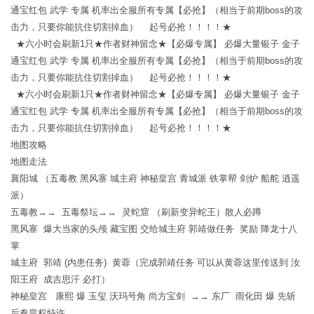
通宝红包 武学 专属 机率出全服所有专属【必抢】（相当于前期boss的攻
击力，只要你能抗住切割掉血） 起号必抢！！！！★
★六小时会刷新1只★作者财神留念★【必爆专属】 必爆大量银子 金子
通宝红包 武学 专属 机率出全服所有专属【必抢】（相当于前期boss的攻
击力，只要你能抗住切割掉血） 起号必抢！！！！★
★六小时会刷新1只★作者财神留念★【必爆专属】 必爆大量银子 金子
通宝红包 武学 专属 机率出全服所有专属【必抢】（相当于前期boss的攻
击力，只要你能抗住切割掉血） 起号必抢！！！！★
地图攻略
地图走法
襄阳城 （五毒教 黑风寨 城主府 神秘皇宫 青城派 铁掌帮 剑炉 船舵 逍遥
派）
五毒教→→ 五毒祭坛→→ 灵蛇窟 （刷新变异蛇王）散人必蹲
黑风寨 爆大当家的头颅 藏宝图 交给城主府 郭靖做任务 奖励 降龙十八
掌
城主府 郭靖 (内患任务) 黄蓉（完成郭靖任务 可以从黄蓉这里传送到 汝
阳王府 成吉思汗 必打）
神秘皇宫 康熙 爆 玉玺 沃玛号角 尚方宝剑 →→ 东厂 雨化田 爆 先斩
后奏皇权特许