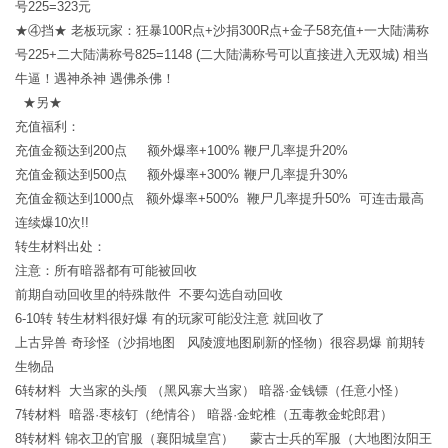
号225=323元
★④挡★ 老板玩家：狂暴100R点+沙捐300R点+金子58充值+一大陆满称
号225+二大陆满称号825=1148 (二大陆满称号可以直接进入无双城) 相当
牛逼！遇神杀神 遇佛杀佛！
★另★
充值福利：
充值金额达到200点 额外爆率+100% 鞭尸几率提升20%
充值金额达到500点 额外爆率+300% 鞭尸几率提升30%
充值金额达到1000点 额外爆率+500% 鞭尸几率提升50% 可连击最高
连续爆10次!!
转生材料出处：
注意：所有暗器都有可能被回收
前期自动回收里的特殊散件 不要勾选自动回收
6-10转 转生材料很好爆 有的玩家可能没注意 就回收了
上古异兽 奇珍怪（沙捐地图 风陵渡地图刷新的怪物）很容易爆 前期转
生物品
6转材料 大当家的头颅 （黑风寨大当家） 暗器·金钱镖（任意小怪）
7转材料 暗器·枣核钉（绝情谷） 暗器·金蛇椎（五毒教金蛇郎君）
8转材料 锦衣卫的官服（襄阳城皇宫） 蒙古士兵的军服（大地图汝阳王