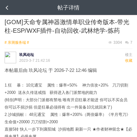
帖子详情
[GOM]天命专属神器激情单职业传奇版本-带光
柱-ESP/WXF插件-自动回收-武林绝学-炼药
# 亲测服务端 #
3304
7
玖风论坛
楼主
2023-3-7 21:42:16
收藏
本帖最后由 玖风论坛 于 2026-7-22 12:46 编辑
1.狂 暴： 10元通宝 属性：爆率+50% 神力倍攻+20% 刀刀切割
+2000 送永久传送戒指 获得进入各门派禁地的能力
(特别声明：大部分门派都有禁地 唯有开启狂暴才能进 你可以不买会员
你可以不捐沙捐 但是狂暴必须得有 出一件装备10元就回来了)
2.沙城捐献： 48元通宝 属性：爆率+200%（两倍爆率）《半月弯刀》
生命值+20000 刀刀切割+2000
直接5转 快人一步下到襄阳城 沙捐地图 刷新一只 ★作者财神留念★【必
爆专属】必爆专属