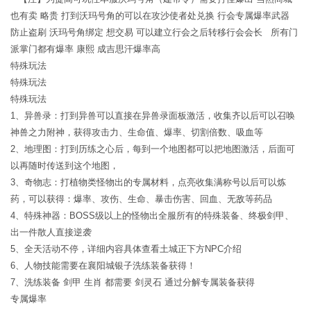
也有卖 略贵 打到沃玛号角的可以在攻沙使者处兑换 行会专属爆率武器
防止盗刷 沃玛号角绑定 想交易 可以建立行会之后转移行会会长 所有门
派掌门都有爆率 康熙 成吉思汗爆率高
特殊玩法
特殊玩法
特殊玩法
1、异兽录：打到异兽可以直接在异兽录面板激活，收集齐以后可以召唤
神兽之力附神，获得攻击力、生命值、爆率、切割倍数、吸血等
2、地理图：打到历练之心后，每到一个地图都可以把地图激活，后面可
以再随时传送到这个地图，
3、奇物志：打植物类怪物出的专属材料，点亮收集满称号以后可以炼
药，可以获得：爆率、攻伤、生命、暴击伤害、回血、无敌等药品
4、特殊神器：BOSS级以上的怪物出全服所有的特殊装备、终极剑甲、
出一件散人直接逆袭
5、全天活动不停，详细内容具体查看土城正下方NPC介绍
6、人物技能需要在襄阳城银子洗练装备获得！
7、洗练装备 剑甲 生肖 都需要 剑灵石 通过分解专属装备获得
专属爆率