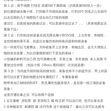
第 1 步：新手地图 打转生 抓紧5转下襄阳城（沙捐直接5转快人一步）
前往襄阳城去撸小怪，打到银子升级回血装备，打到10个历练之心后就可
以去后面的几个地图找个适合自己打怪的地图
激活它，后面就省的跑着过去，可以直接传送过去了，。（具体地图走法
看最下边）
第 2 步：打到初步的装备后就无限去撸小BOSS怪、上古异兽、奇物怪，
这些怪物伤害不高，但是出全服所有的特殊武器和特殊装备
出一件就可以飞黄腾达，另外收集齐上古异兽、奇物志后，会大大增加人
物的攻击血量，为以后傲视群雄打下坚实的基础！
小怪爆的材料可自己用 也可摆摊出售 百兽之魂 非常值钱 本人亲测 不
要放过任何怪 （包括小怪 小Boss 看到就打 出光就逆袭）
第 3 步：当回血升级到较高的级别后，装备也有不小的提升后，带上武器
就可以往更下面的地图去找专属怪打了，专属装备都
附带有自己独特的BUFF，而且属性也极其强大，是后面一统江湖的必备
装备！
这里开通狂暴之后 可以有两个选择
1 去五毒教 灵蛇窟 刷 变异蛇王 爆 蛇王胆 可以自己吃 也可以拿去卖
2 去神秘皇宫 刷康熙 爆 沃玛号角 这个就值钱了 爆出之后可以兑换专