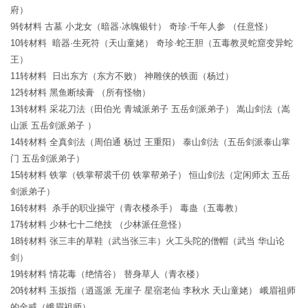
府）
9转材料 古墓 小龙女（暗器·冰魄银针） 奇珍·千年人参 （任意怪）
10转材料 暗器·生死符（天山童姥） 奇珍·蛇王胆（五毒教灵蛇窟变异蛇
王）
11转材料 日出东方（东方不败） 神雕侠的铁面（杨过）
12转材料 黑鱼断续膏 （所有怪物）
13转材料 采花刀法（田伯光 青城派弟子 五岳剑派弟子） 嵩山剑法（嵩
山派 五岳剑派弟子 ）
14转材料 全真剑法（周伯通 杨过 王重阳） 泰山剑法（五岳剑派泰山掌
门 五岳剑派弟子）
15转材料 铁掌（铁掌帮裘千仞 铁掌帮弟子） 恒山剑法（定闲师太 五岳
剑派弟子）
16转材料 杀手的职业操守（青衣楼杀手） 毒蛊（五毒教）
17转材料 少林七十二绝技 （少林派任意怪）
18转材料 张三丰的草鞋（武当张三丰）火工头陀的僧帽（武当 华山论
剑）
19转材料 情花毒（绝情谷） 替身草人（青衣楼）
20转材料 玉扳指（逍遥派 无崖子 星宿老仙 李秋水 天山童姥） 峨眉祖师
的金戒（峨眉祖师）