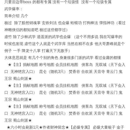
只要后边带boss 的都有专属 没有一个垃圾怪 没有一个垃圾专属
武学爆率：
简单介绍 几个
杨过 除了黯然销魂掌 玄铁剑法 也会爆 蛤蟆功 打狗棒法 弹指神功（看过
神雕侠侣的都知道吧 杨过这些都学过）
虚竹 除了少林武学 逍遥派的武学也会爆 （这个不用多说 我在写爆率的
时候也发现 虚竹这个人就是个武学库 当然在精不在多 他大哥萧峰就是个
例子 一手 降龙十八掌 打遍天下无敌手）
大体意思就是 有几个个别的角色 身兼很多门派的武学 看过金庸的都懂
★【注】捐献地图 称号地图 会员挂机地图 侠客岛 无双城（天下会入
口 无神绝宫入口） 昆仑（随机3只） 焚香谷 合欢派 天音寺 青云门 鬼
王宗 蜀山剑派★
★【注】捐献地图 称号地图 会员挂机地图 侠客岛 无双城（天下会入
口 无神绝宫入口） 昆仑（随机3只） 焚香谷 合欢派 天音寺 青云门 鬼
王宗 蜀山剑派★
★【注】捐献地图 称号地图 会员挂机地图 侠客岛 无双城（天下会入
口 无神绝宫入口） 昆仑（随机3只） 焚香谷 合欢派 天音寺 青云门 鬼
王宗 蜀山剑派★
★六小时会刷新1只★作者财神留念★【必爆专属】 必爆大量银子 金子