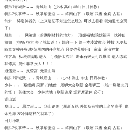
特殊1青城派→→ 青城后山（少林 嵩山 华山 日月神教）
特殊2铁掌帮→→ 铁掌帮密道 →→ 终南山下 （峨眉 武当 全真 古墓）
剑炉 铸造神器的（上来迷茫不知道怎么玩的 可以去看看 就知道怎么玩
了）
船舵 →→ 风陵渡（前期刷材料的地方） 琅嬛福地(琅嬛福洞 找神仙
姐姐 （很骚 很大 去了就知道了）跪拜一下 给一本凌波微步 神技 无冷却
随意穿梭任务8格范围内的任意地点 只要你蓝够用) 东瀛 东海神龙
侠客岛 从琅嬛福地 进入 可领悟太玄经 击杀石破天可以爆出 别人练武
我修真 属性非常强大！！！
逍遥派→→ 灵鹫宫 无量山洞
特殊1青城派 →→ 青城后山→→（少林 嵩山 华山 日月神教）
少林→→ 藏经阁 刷新 扫地僧 屠狮大会刷新 金毛狮王 （唯一爆屠龙刀
的怪 ） 英雄大会 少林禁地（刷新达摩 爆罗摩遗体 必守）
嵩山派
华山→→ 思过崖→→ 华山论剑（刷新五绝 外加所有排的上名的高手 像
余沧海 左冷禅这样的就算了）
日月神教
特殊2铁掌帮→→ 铁掌帮密道 →→ 终南山下 （峨眉 武当 全真 古墓）