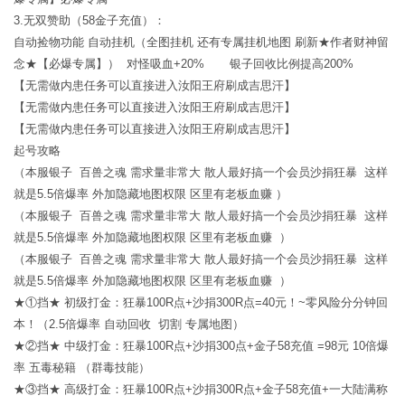
3.无双赞助（58金子充值）：
自动捡物功能 自动挂机（全图挂机 还有专属挂机地图 刷新★作者财神留
念★【必爆专属】） 对怪吸血+20% 银子回收比例提高200%
【无需做内患任务可以直接进入汝阳王府刷成吉思汗】
【无需做内患任务可以直接进入汝阳王府刷成吉思汗】
【无需做内患任务可以直接进入汝阳王府刷成吉思汗】
起号攻略
（本服银子 百兽之魂 需求量非常大 散人最好搞一个会员沙捐狂暴 这样
就是5.5倍爆率 外加隐藏地图权限 区里有老板血赚 ）
（本服银子 百兽之魂 需求量非常大 散人最好搞一个会员沙捐狂暴 这样
就是5.5倍爆率 外加隐藏地图权限 区里有老板血赚 ）
（本服银子 百兽之魂 需求量非常大 散人最好搞一个会员沙捐狂暴 这样
就是5.5倍爆率 外加隐藏地图权限 区里有老板血赚 ）
★①挡★ 初级打金：狂暴100R点+沙捐300R点=40元！~零风险分分钟回
本！（2.5倍爆率 自动回收 切割 专属地图）
★②挡★ 中级打金：狂暴100R点+沙捐300点+金子58充值 =98元 10倍爆
率 五毒秘籍 （群毒技能）
★③挡★ 高级打金：狂暴100R点+沙捐300R点+金子58充值+一大陆满称