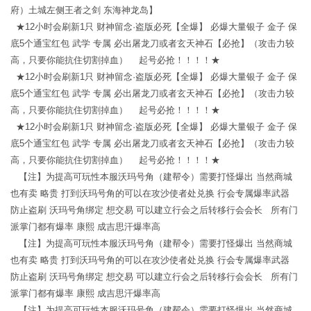
府）土城左侧王者之剑 东海神龙岛】
★12小时会刷新1只 财神留念·盗版必死【全爆】 必爆大量银子 金子 保
底5个通宝红包 武学 专属 必出屠龙刀或者玄天神石【必抢】（攻击力较
高，只要你能抗住切割掉血） 起号必抢！！！！★
★12小时会刷新1只 财神留念·盗版必死【全爆】 必爆大量银子 金子 保
底5个通宝红包 武学 专属 必出屠龙刀或者玄天神石【必抢】（攻击力较
高，只要你能抗住切割掉血） 起号必抢！！！！★
★12小时会刷新1只 财神留念·盗版必死【全爆】 必爆大量银子 金子 保
底5个通宝红包 武学 专属 必出屠龙刀或者玄天神石【必抢】（攻击力较
高，只要你能抗住切割掉血） 起号必抢！！！！★
【注】为提高可玩性本服沃玛号角（建帮令）需要打怪爆出 当然商城
也有卖 略贵 打到沃玛号角的可以在攻沙使者处兑换 行会专属爆率武器
防止盗刷 沃玛号角绑定 想交易 可以建立行会之后转移行会会长 所有门
派掌门都有爆率 康熙 成吉思汗爆率高
【注】为提高可玩性本服沃玛号角（建帮令）需要打怪爆出 当然商城
也有卖 略贵 打到沃玛号角的可以在攻沙使者处兑换 行会专属爆率武器
防止盗刷 沃玛号角绑定 想交易 可以建立行会之后转移行会会长 所有门
派掌门都有爆率 康熙 成吉思汗爆率高
【注】为提高可玩性本服沃玛号角（建帮令）需要打怪爆出 当然商城