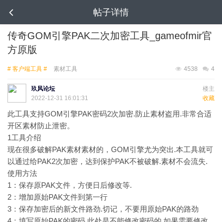
帖子详情
传奇GOM引擎PAK二次加密工具_gameofmir官
方原版
# 客户端工具 #
素材工具
4538
4
玖风论坛
楼主
2022-12-31 16:01:31
收藏
此工具支持GOM引擎PAK密码2次加密.防止素材盗用.非常合适
开区素材防止泄密。
1
工具介绍
现在很多破解PAK素材素材的，GOM引擎尤为突出.本工具就可
以通过给PAK2次加密，达到保护PAK不被破解.素材不会流失.
使用方法
1：保存原PAK文件，方便日后修改等.
2：增加原始PAK文件到第一行
3：保存加密后的新文件路劲.切记，不要用原始PAK的路劲
4：填写原始PAK的密码.此处是不能修改密码的.如果需要修改.