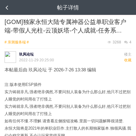
帖子详情
[GOM]独家永恒大陆专属神器公益单职业客户
端-带假人光柱-云顶妖塔-个人成就-任务系...
# 亲测服务端 #
3268
4
玖风论坛
楼主
2022-11-29 20:25:00
收藏
本帖最后由 玖风论坛 于 2026-7-26 13:38 编辑
注:版本使用ESP插件
实力铸就非凡,强者绝非偶然,不要问别人装备为什么那么好,他只不过把别
人睡觉的时间用在了打怪上
实力铸就非凡,强者绝非偶然,不要问别人装备为什么那么好,他只不过把别
人睡觉的时间用在了打怪上
如有任何不懂.不理解.请查看左侧按钮攻略.里面一切问题解释很清楚.
永恒大陆将是2021年的单职业巨作.主打散人的长期独家版本.独领风骚.我
们会稳定更新.不会让玩家觉得无聊.