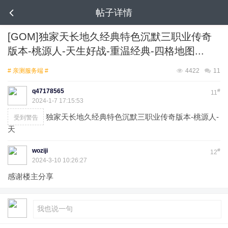
帖子详情
[GOM]独家天长地久经典特色沉默三职业传奇
版本-桃源人-天生好战-重温经典-四格地图...
# 亲测服务端 #
4422
11
q47178565
#
11
2024-1-7 17:15:53
独家天长地久经典特色沉默三职业传奇版本-桃源人-
受到警告
天
woziji
#
12
2024-3-10 10:26:27
感谢楼主分享