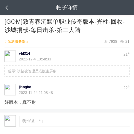
帖子详情
[GOM]致青春沉默单职业传奇版本-光柱-回收-
沙城捐献-每日击杀-第二大陆
# 亲测服务端 #
7938
21
yhl314
#
21
2022-12-4 13:58:33
提示:
该帖被管理员或版主屏蔽
jiangbo
#
22
2023-11-24 21:08:48
好版本，真不耐