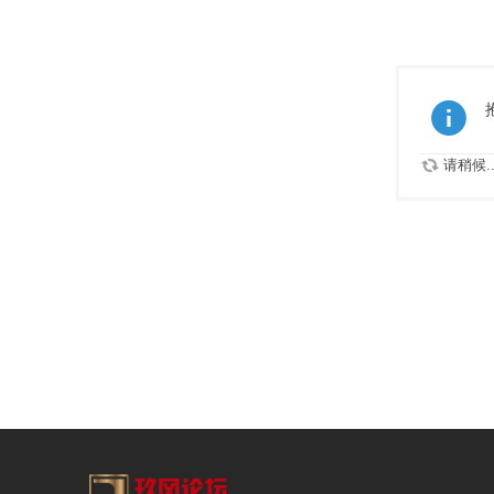
请稍候..