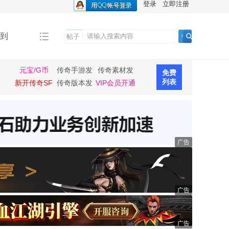
登录
立即注册
到
帖子
搜
索
元宝/G币
传奇手游发
传奇素材发
免费
布
布
列表
新开传奇SF
传奇版本发
VIP会员开通
布
广告
广告
广告